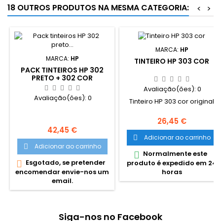
18 OUTROS PRODUTOS NA MESMA CATEGORIA:
<
>
MARCA:
HP
MARCA:
HP
TINTEIRO HP 303 COR
PACK TINTEIROS HP 302
PRETO + 302 COR
Avaliação(ões):
0
Avaliação(ões):
0
Tinteiro HP 303 cor original
Preço
26,45 €
Preço
42,45 €
Adicionar ao carrinho

Adicionar ao carrinho

Normalmente este

Esgotado, se pretender

produto é expedido em 24
encomendar envie-nos um
horas
email.
Siga-nos no Facebook