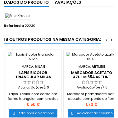
DADOS DO PRODUTO
AVALIAÇÕES
Referência
22230
18 OUTROS PRODUTOS NA MESMA CATEGORIA:
<
>
MARCA:
MILAN
MARCA:
ARTLINE
LAPIS BICOLOR
MARCADOR ACETATO
TRIANGULAR MILAN
AZUL M 854 ARTLINE
Avaliação(ões):
0
Avaliação(ões):
0
Lapis Bicolor com corpo em
Marcador permanente para
forma triangular com arestas
acetato com ponta de fibra
redondas da Milan. Diâmtero
1mm da marca Artline. Cor
Preço
Preço
0,50 €
1,70 €
do lápis: 6,3mm
azul.
Comprimento: 175mm Mina:
Adicionar ao carrinho
Adicionar ao carrinho


2mm