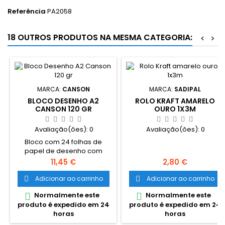
Referência
PA2058
18 OUTROS PRODUTOS NA MESMA CATEGORIA:
<
>
MARCA:
CANSON
MARCA:
SADIPAL
BLOCO DESENHO A2
ROLO KRAFT AMARELO
CANSON 120 GR
OURO 1X3M
Avaliação(ões):
0
Avaliação(ões):
0
Bloco com 24 folhas de
papel de desenho com
textura granulada tamanho
Preço
Preço
11,45 €
2,80 €
A2 da marca CANSON.
Dimensões da folha: 42cm x
Adicionar ao carrinho
Adicionar ao carrinho


59,4cm Adequado para
Normalmente este
Normalmente este


desenho a lápis, pastel,
produto é expedido em 24
produto é expedido em 24
ceras e giz artístico. PH
horas
horas
neutro, sem àcidos e com
tratamento antifúngico e