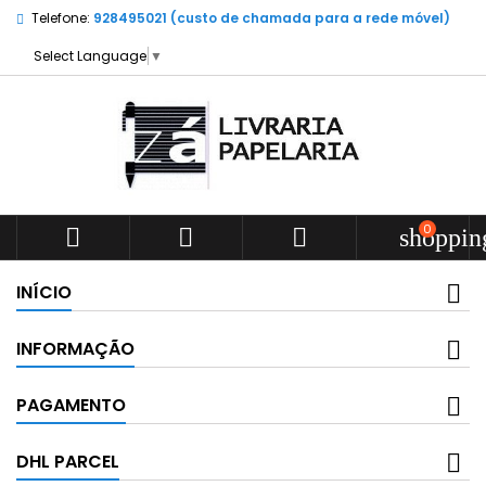
Telefone:
928495021 (custo de chamada para a rede móvel)
Select Language
▼
0



shoppin
INÍCIO
INFORMAÇÃO
PAGAMENTO
DHL PARCEL