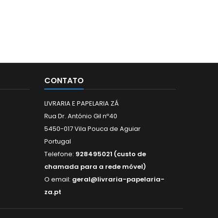
CONTATO
LIVRARIA E PAPELARIA ZÁ
Rua Dr. António Gil nº40
5450-017 Vila Pouca de Aguiar
Portugal
Telefone:
928495021 (custo de
chamada para a rede móvel)
O email:
geral@livraria-papelaria-
za.pt