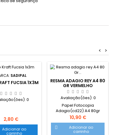
lítica de segurança
<
>
ARCA:
SADIPAL
MA
RESMA ADAGIO REY A4 80
RAFT FUCSIA 1X3M
DIÁRIO
GR VERMELHO
Avaliação(ões):
0
aliação(ões):
0
Ava
Papel Fotocopia
Diár
Adagio(cd22) A4 80gr
aluquet
Vermelho Intenso 1x500FLS
Preço
10,90 €
chave.
Preço
2,80 €
Papel multiuso de boa
168 fol
qualidade adequado para
Adicionar ao

infan
Adicionar ao

carrinho
utilização em
carrinho
cadeado