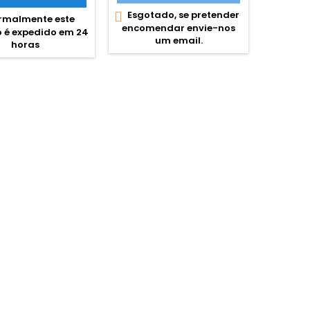
fotocopiadoras,
pontos g
Esgotado, se pretender

impressoras de laser, jatos
malmente este
Esgota

um esc
encomendar envie-nos
de tinta, manualidades, etc.
 é expedido em 24
encome
Escreve 
um email.
horas
guarda o
cadeado