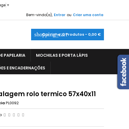
age
▼
Bem-vindo(a),
Entrar
ou
Criar uma conta
shopping_cart
Carrinho:
0
Produtos - 0,00 €
E PAPELARIA
MOCHILAS E PORTA LÁPIS
ÕES E ENCADERNAÇÕES
lagem rolo termico 57x40x11
cia
PL0092
ão