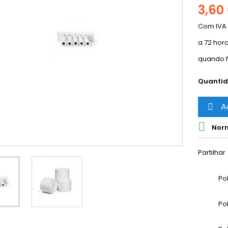
3,60
Com IVA
a 72 hor
quando f
Quanti
A


Norm
Partilhar
Po
Po