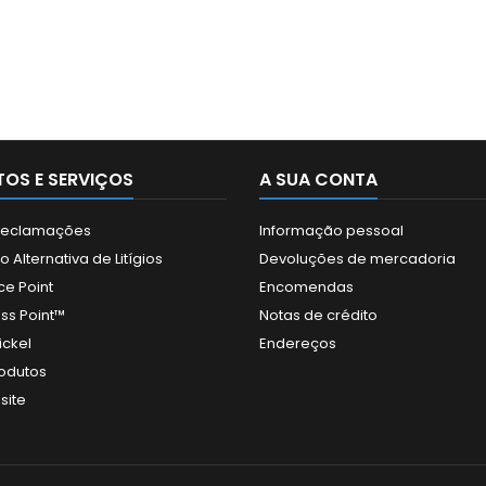
OS E SERVIÇOS
A SUA CONTA
 Reclamações
Informação pessoal
 Alternativa de Litígios
Devoluções de mercadoria
ce Point
Encomendas
ss Point™
Notas de crédito
ickel
Endereços
odutos
site