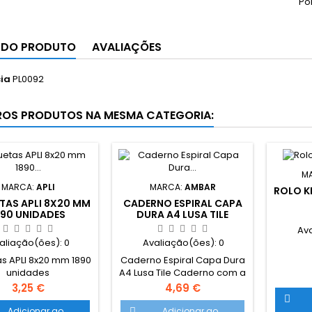
Po
 DO PRODUTO
AVALIAÇÕES
ia
PL0092
ROS PRODUTOS NA MESMA CATEGORIA:
M
MARCA:
APLI
MARCA:
AMBAR
ROLO K
TAS APLI 8X20 MM
CADERNO ESPIRAL CAPA
890 UNIDADES
DURA A4 LUSA TILE
Av
aliação(ões):
0
Avaliação(ões):
0
as APLI 8x20 mm 1890
Caderno Espiral Capa Dura
unidades
A4 Lusa Tile Caderno com a
qualidade habitual da
Preço
Preço
3,25 €
4,69 €
marca portuguesa AMBAR,

com 6 capas diferentes,
Adicionar ao
Adicionar ao
