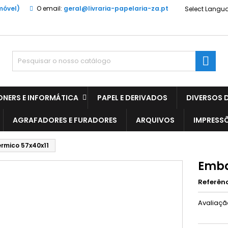
móvel)
O email:
geral@livraria-papelaria-za.pt
Select Langu

ONERS E INFORMÁTICA
PAPEL E DERIVADOS
DIVERSOS D
AGRAFADORES E FURADORES
ARQUIVOS
IMPRESS
rmico 57x40x11
Emba
Referên
Avaliaç