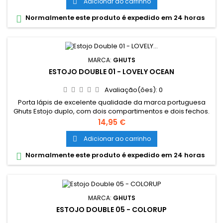
Adicionar ao carrinho

Normalmente este produto é expedido em 24 horas

MARCA:
GHUTS
ESTOJO DOUBLE 01 - LOVELY OCEAN
Avaliação(ões):
0
Porta lápis de excelente qualidade da marca portuguesa
Ghuts Estojo duplo, com dois compartimentos e dois fechos.
Dimensões: 20,5 x 9,5 x 8 cm Características: Polyester 600D;
Preço
14,95 €
Fechos e cursor certificados YKK
Adicionar ao carrinho

Normalmente este produto é expedido em 24 horas

MARCA:
GHUTS
ESTOJO DOUBLE 05 - COLORUP