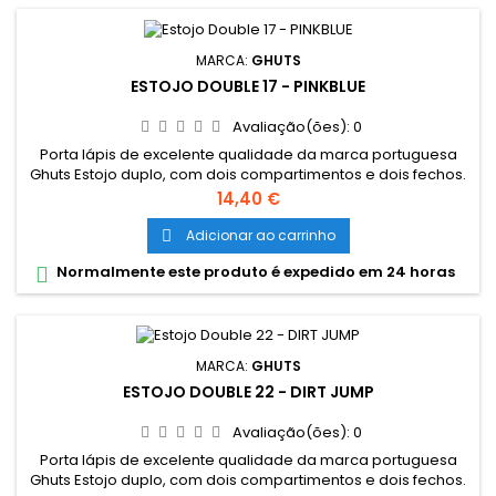
MARCA:
GHUTS
ESTOJO DOUBLE 17 - PINKBLUE
Avaliação(ões):
0
Porta lápis de excelente qualidade da marca portuguesa
Ghuts Estojo duplo, com dois compartimentos e dois fechos.
Dimensões: 20,5 x 9,5 x 8 cm Características: Polyester 600D;
Preço
14,40 €
Fechos e cursor certificados YKK
Adicionar ao carrinho

Normalmente este produto é expedido em 24 horas

MARCA:
GHUTS
ESTOJO DOUBLE 22 - DIRT JUMP
Avaliação(ões):
0
Porta lápis de excelente qualidade da marca portuguesa
Ghuts Estojo duplo, com dois compartimentos e dois fechos.