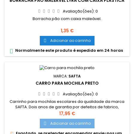
BORRACHA PÃO MALEÁVEL LYRA COM CAIXA PLÁSTICA
Avaliação(ões):
0
Borracha pão com caixa maleável.
Preço
1,35 €
Adicionar ao carrinho

Normalmente este produto é expedido em 24 horas

MARCA:
SAFTA
CARRO PARA MOCHILA PRETO
Avaliação(ões):
0
Carrinho para mochilas escolares da qualidade da marca
SAFTA. Dois anos de garantia por defeitos de fabrico,
fabricado na união europeia. Rodas antivibração e
Preço
17,95 €
funcionamento silencioso. Rodas revestidas por borracha
transparente. Sistema de adaptação universal, compatível
Adicionar ao carrinho

com mochilas até 32cm x 16cm x 44cm. Asa ajustável com
Esgotado, se pretender encomendar envie-nos um

duas posições em altura....