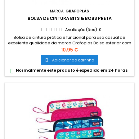
MARCA:
GRAFOPLÁS
BOLSA DE CINTURA BITS & BOBS PRETA
Avaliação(ões):
0
Bolsa de cintura prática e funcional para uso casual de
excelente qualidade da marca Grafoplas Bolsa exterior com
fecho. Segunda bolsa frontal menos. Dimensões
Preço
10,95 €
aproximadas: 23 x 12 x 9 cm
Adicionar ao carrinho

Normalmente este produto é expedido em 24 horas
