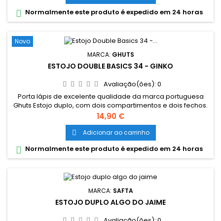
Normalmente este produto é expedido em 24 horas

Novo
MARCA:
GHUTS
ESTOJO DOUBLE BASICS 34 - GINKO
Avaliação(ões):
0
Porta lápis de excelente qualidade da marca portuguesa
Ghuts Estojo duplo, com dois compartimentos e dois fechos.
Dimensões: 20,5 x 9,5 x 8 cm Características: Polyester 600D;
Preço
14,90 €
Fechos e cursor certificados YKK
Adicionar ao carrinho

Normalmente este produto é expedido em 24 horas

MARCA:
SAFTA
ESTOJO DUPLO ALGO DO JAIME
Avaliação(ões):
0