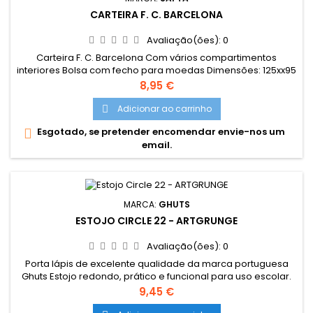
CARTEIRA F. C. BARCELONA
Avaliação(ões):
0
Carteira F. C. Barcelona Com vários compartimentos
interiores Bolsa com fecho para moedas Dimensões: 125xx95
mm
Preço
8,95 €
Adicionar ao carrinho

Esgotado, se pretender encomendar envie-nos um

email.
MARCA:
GHUTS
ESTOJO CIRCLE 22 - ARTGRUNGE
Avaliação(ões):
0
Porta lápis de excelente qualidade da marca portuguesa
Ghuts Estojo redondo, prático e funcional para uso escolar.
Dimensões: 22,5 x 6 x 6 cm Características: Polyester 600D;
Preço
9,45 €
Fecho e cursor certificados YKK