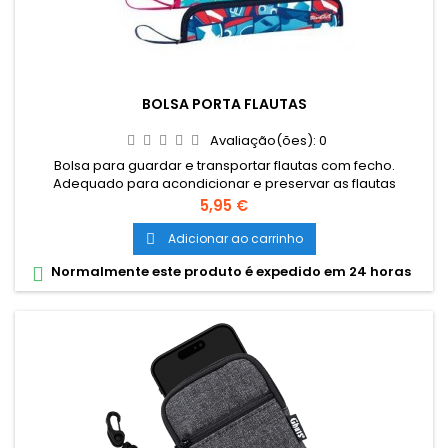
BOLSA PORTA FLAUTAS
Avaliação(ões):
0
Bolsa para guardar e transportar flautas com fecho.
Adequado para acondicionar e preservar as flautas
escolares. Interior forrado e almofadado para uma melhor
Preço
5,95 €
proteção. Disponível em 5 estampagens diferentes, sortidas.
Adicionar ao carrinho

Normalmente este produto é expedido em 24 horas
