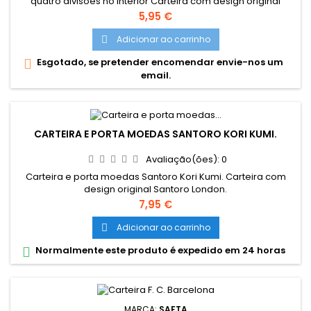
quatro divisões no interior Carteira com design original
Santoro London
Preço
5,95 €
Adicionar ao carrinho

Esgotado, se pretender encomendar envie-nos um

email.
CARTEIRA E PORTA MOEDAS SANTORO KORI KUMI.
Avaliação(ões):
0
Carteira e porta moedas Santoro Kori Kumi. Carteira com
design original Santoro London.
Preço
7,95 €
Adicionar ao carrinho

Normalmente este produto é expedido em 24 horas

MARCA:
SAFTA