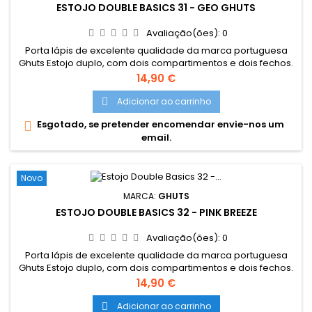
ESTOJO DOUBLE BASICS 31 - GEO GHUTS
Avaliação(ões):
0
Porta lápis de excelente qualidade da marca portuguesa
Ghuts Estojo duplo, com dois compartimentos e dois fechos.
Dimensões: 20,5 x 9,5 x 8 cm Características: Polyester 600D;
Preço
14,90 €
Fechos e cursor certificados YKK
Adicionar ao carrinho

Esgotado, se pretender encomendar envie-nos um

email.
Novo
MARCA:
GHUTS
ESTOJO DOUBLE BASICS 32 - PINK BREEZE
Avaliação(ões):
0
Porta lápis de excelente qualidade da marca portuguesa
Ghuts Estojo duplo, com dois compartimentos e dois fechos.
Dimensões: 20,5 x 9,5 x 8 cm Características: Polyester 600D;
Preço
14,90 €
Fechos e cursor certificados YKK
Adicionar ao carrinho
