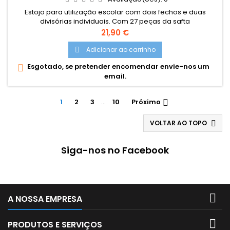
Estojo para utilização escolar com dois fechos e duas
divisórias individuais. Com 27 peças da safta
Dimensões: 125x40x195 mm
Preço
21,90 €
Adicionar ao carrinho

Esgotado, se pretender encomendar envie-nos um

email.
1
2
3
…
10
Próximo

VOLTAR AO TOPO

Siga-nos no Facebook

A NOSSA EMPRESA

PRODUTOS E SERVIÇOS