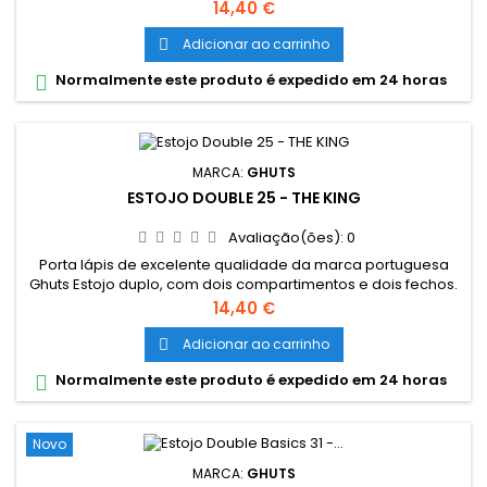
Dimensões: 20,5 x 9,5 x 8 cm Características: Polyester 600D;
Preço
14,40 €
Fechos e cursor certificados YKK
Adicionar ao carrinho

Normalmente este produto é expedido em 24 horas

MARCA:
GHUTS
ESTOJO DOUBLE 25 - THE KING
Avaliação(ões):
0
Porta lápis de excelente qualidade da marca portuguesa
Ghuts Estojo duplo, com dois compartimentos e dois fechos.
Dimensões: 20,5 x 9,5 x 8 cm Características: Polyester 600D;
Preço
14,40 €
Fechos e cursor certificados YKK
Adicionar ao carrinho

Normalmente este produto é expedido em 24 horas

Novo
MARCA:
GHUTS