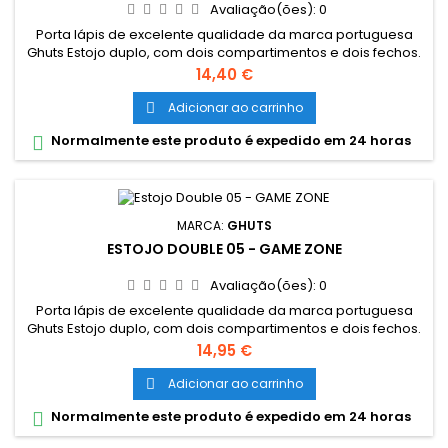
Avaliação(ões):
0
Porta lápis de excelente qualidade da marca portuguesa
Ghuts Estojo duplo, com dois compartimentos e dois fechos.
Dimensões: 20,5 x 9,5 x 8 cm Características: Polyester 600D;
Preço
14,40 €
Fechos e cursor certificados YKK
Adicionar ao carrinho

Normalmente este produto é expedido em 24 horas

MARCA:
GHUTS
ESTOJO DOUBLE 05 - GAME ZONE
Avaliação(ões):
0
Porta lápis de excelente qualidade da marca portuguesa
Ghuts Estojo duplo, com dois compartimentos e dois fechos.
Dimensões: 20,5 x 9,5 x 8 cm Características: Polyester 600D;
Preço
14,95 €
Fechos e cursor certificados YKK
Adicionar ao carrinho

Normalmente este produto é expedido em 24 horas
