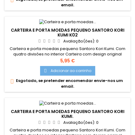
email.
CARTEIRA E PORTA MOEDAS PEQUENO SANTORO KORI
KUMI K02
Avaliação(ões):
0
Carteira e porta moedas pequeno Santoro Kori Kumi. Com
quatro divisões no interior Carteira com design original
Santoro London
Preço
5,95 €
Adicionar ao carrinho

Esgotado, se pretender encomendar envie-nos um

email.
CARTEIRA E PORTA MOEDAS PEQUENO SANTORO KORI
KUMI.
Avaliação(ões):
0
Carteira e porta moedas pequeno Santoro Kori Kumi. Com