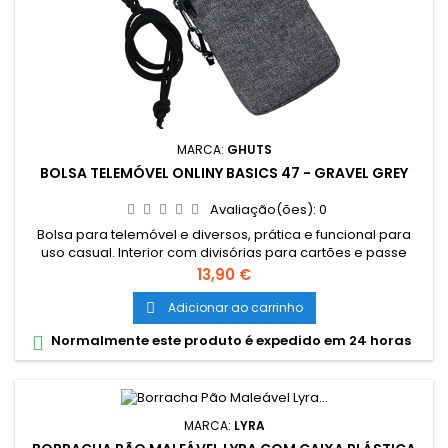
MARCA:
GHUTS
BOLSA TELEMÓVEL ONLINY BASICS 47 - GRAVEL GREY
Avaliação(ões):
0
Bolsa para telemóvel e diversos, prática e funcional para
uso casual. Interior com divisórias para cartões e passe
escolar, bolsa exterior com fecho e cordão removível.
Preço
13,90 €
Dimensões: • 9,5 x 18 x 2 cm Material: • Polyester 600D• Fechos
e cursor certificados YKK PVP Recomendado: • 14,90 €
Adicionar ao carrinho

Normalmente este produto é expedido em 24 horas

MARCA:
LYRA