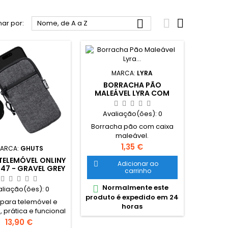



ar por:
Nome, de A a Z
MARCA:
LYRA
BORRACHA PÃO
MALEÁVEL LYRA COM
CAIXA PLÁSTICA
Avaliação(ões):
0
Borracha pão com caixa
maleável.
Preço
1,35 €
ARCA:
GHUTS
TELEMÓVEL ONLINY
Adicionar ao

 47 - GRAVEL GREY
carrinho
Normalmente este

aliação(ões):
0
produto é expedido em 24
 para telemóvel e
horas
, prática e funcional
so casual. Interior
Preço
13,90 €