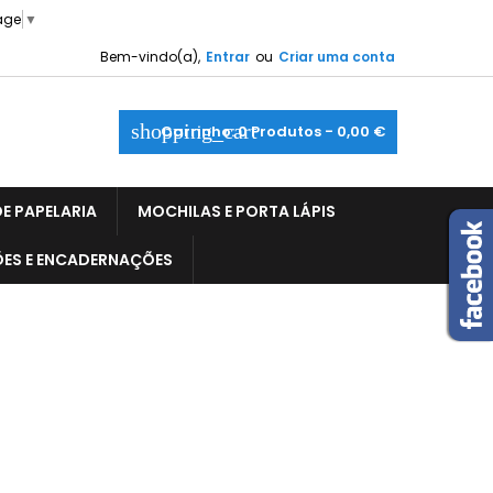
age
▼
Bem-vindo(a),
Entrar
ou
Criar uma conta
shopping_cart
Carrinho:
0
Produtos - 0,00 €
E PAPELARIA
MOCHILAS E PORTA LÁPIS
ÕES E ENCADERNAÇÕES