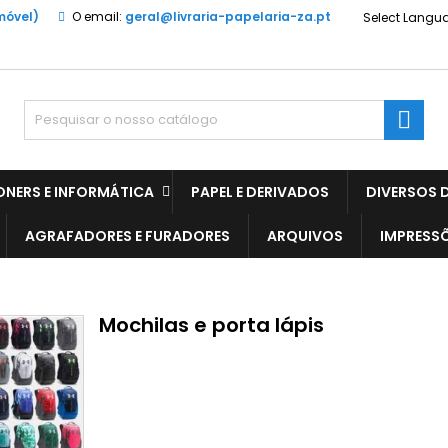
móvel)
O email:
geral@livraria-papelaria-za.pt
Select Langu

ONERS E INFORMÁTICA
PAPEL E DERIVADOS
DIVERSOS D
AGRAFADORES E FURADORES
ARQUIVOS
IMPRESS
Mochilas e porta lápis