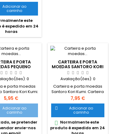
sórias para cartões
se escolar, bolsa
Adicionar ao
carrinho
rior com fecho e
dão removível.
rmalmente este
s: • 9,5 x 18 x 2 cm
 é expedido em 24
l: • Polyester 600D•
horas
chos e cursor
ificados YKK PVP
endado: • 14,90 €
TEIRA E PORTA
CARTEIRA E PORTA
DAS PEQUENO
MOEDAS SANTORO KORI
ORO KORI KUMI.
KUMI.
aliação(ões):
0
Avaliação(ões):
0
ra e porta moedas
Carteira e porta moedas
 Santoro Kori Kumi.
Santoro Kori Kumi. Carteira
uatro divisões no
com design original
Preço
Preço
5,95 €
7,95 €
 Carteira com design
Santoro London.
nal Santoro London
Adicionar ao
Adicionar ao

carrinho
carrinho
ado, se pretender
Normalmente este

endar envie-nos
produto é expedido em 24
um email.
horas