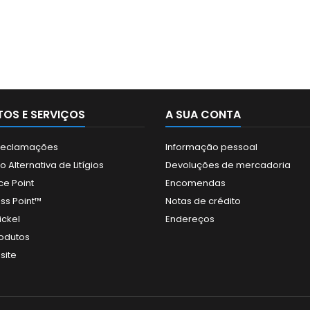
OS E SERVIÇOS
A SUA CONTA
 Reclamações
Informação pessoal
 Alternativa de Litígios
Devoluções de mercadoria
ce Point
Encomendas
ss Point™
Notas de crédito
ickel
Endereços
odutos
site