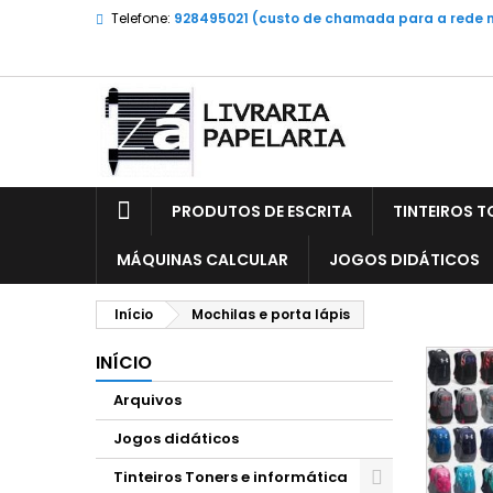
Telefone:
928495021 (custo de chamada para a rede 
PRODUTOS DE ESCRITA
TINTEIROS T
MÁQUINAS CALCULAR
JOGOS DIDÁTICOS
Início
Mochilas e porta lápis
INÍCIO
Arquivos
Jogos didáticos
Tinteiros Toners e informática