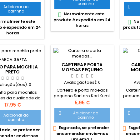
a Grafoplas Bolsa
com divi
carrinho
forrado e almofadado para
erior com fecho.
e pas
Adicionar ao

uma melhor proteção.
carrinho
nda bolsa frontal
exte
Normalmente este

Disponível em
nos. Dimensões
cor
produto é expedido em 24
rmalmente este
5 estampagens diferentes,
No

adas: 23 x 12 x 9 cm
Dimensõe
horas
sortidas.
o é expedido em 24
produto
Materia
horas
Fe
cert
Recom
MARCA:
SAFTA
CARTEIRA E PORTA
CAR
O PARA MOCHILA
MOEDAS PEQUENO
MOE
PRETO
SANTORO KORI KUMI K02
SANT
Avaliação(ões):
0
Av
aliação(ões):
0
Carteira e porta moedas
Cartei
nho para mochilas
pequeno Santoro Kori Kumi.
pequeno
res da qualidade da
Com quatro divisões no
Com q
Preço
5,95 €
SAFTA. Dois anos de
Preço
17,95 €
interior Carteira com design
interior
tia por defeitos de
original Santoro London
origi
Adicionar ao


, fabricado na união
Adicionar ao
carrinho
carrinho
uropeia. Rodas
ntivibração e
Esgotado, se pretender
Esgot


tado, se pretender
namento silencioso.
encomendar envie-nos
encom
endar envie-nos
s revestidas por
um email.