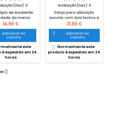
aliação(ões):
0
Avaliação(ões):
0
lápis de excelente
Estojo para utilização
idade da marca
escolar com dois fechos e
uesa Ghuts Estojo
duas divisórias individuais.
Preço
Preço
14,90 €
21,90 €
plo, com dois
Com 27 peças da safta
rtimentos e dois
Dimensões: 125x40x195 mm
Adicionar ao
Adicionar ao

carrinho
carrinho
. Dimensões: 20,5 x
 cm Características:
rmalmente este
Normalmente este

ter 600D; Fechos e
 é expedido em 24
produto é expedido em 24
r certificados YKK
horas
horas
mo
