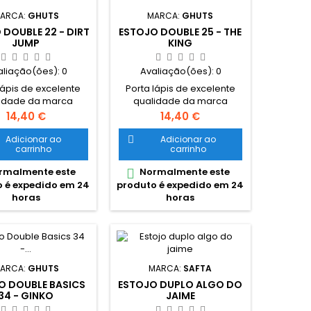
ARCA:
GHUTS
MARCA:
GHUTS
 DOUBLE 22 - DIRT
ESTOJO DOUBLE 25 - THE
JUMP
KING
aliação(ões):
0
Avaliação(ões):
0
lápis de excelente
Porta lápis de excelente
idade da marca
qualidade da marca
uesa Ghuts Estojo
portuguesa Ghuts Estojo
Preço
Preço
14,40 €
14,40 €
plo, com dois
duplo, com dois
rtimentos e dois
compartimentos e dois
Adicionar ao
Adicionar ao

carrinho
carrinho
. Dimensões: 20,5 x
fechos. Dimensões: 20,5 x
 cm Características:
9,5 x 8 cm Características:
rmalmente este
Normalmente este

ter 600D; Fechos e
Polyester 600D; Fechos e
 é expedido em 24
produto é expedido em 24
r certificados YKK
cursor certificados YKK
horas
horas
ARCA:
GHUTS
MARCA:
SAFTA
O DOUBLE BASICS
ESTOJO DUPLO ALGO DO
34 - GINKO
JAIME