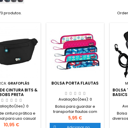
73 produtos.
Orden
BOLSA PORTA FLAUTAS
RCA:
GRAFOPLÁS
M
DE CINTURA BITS &
BOLSA 
BOBS PRETA
BASICS
Avaliação(ões):
0
aliação(ões):
0
Av
Bolsa para guardar e
transportar flautas com
de cintura prática e
Bolsa
fecho. Adequado para
Preço
5,95 €
nal para uso casual
diversos
acondicionar e preservar
elente qualidade da
para u
Preço
10,95 €
as flautas escolares. Interior
Adicionar ao
