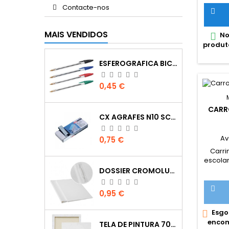
marc
Contacte-nos
ext

Segu
me
MAIS VENDIDOS
No

aproxim
produt
ESFEROGRAFICA BIC CRISTAL
Preço
0,45 €
CARR
CX AGRAFES N10 SCRIVA
Av
Preço
0,75 €
Carri
escola
marca 
DOSSIER CROMOLUX A4 COM FERRAGEM
garan
fabrico

Preço
0,95 €
e
a
Esgo

funcio
encom
TELA DE PINTURA 70X100
Roda