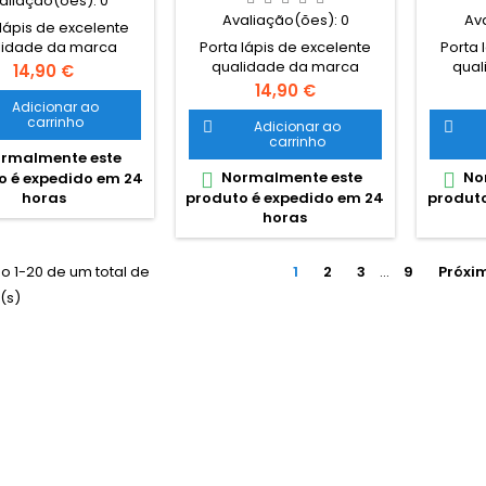
aliação(ões):
0
Avaliação(ões):
0
Av
 lápis de excelente
Porta lápis de excelente
Porta 
lidade da marca
qualidade da marca
qual
guesa Ghuts Estojo
Preço
14,90 €
portuguesa Ghuts Estojo
portug
uplo, com dois
Preço
14,90 €
duplo, com dois
du
artimentos e dois
Adicionar ao
carrinho
compartimentos e dois
compa
. Dimensões: 20,5 x
Adicionar ao


carrinho
fechos. Dimensões: 20,5 x
fechos
 cm Características:
rmalmente este
9,5 x 8 cm Características:
9,5 x 8
ter 600D; Fechos e
Normalmente este
No


o é expedido em 24
Polyester 600D; Fechos e
Polyes
r certificados YKK
produto é expedido em 24
produto
horas
cursor certificados YKK
curso
horas
o 1-20 de um total de
1
2
3
…
9
Próxi
o(s)