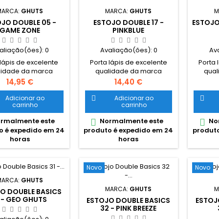
MARCA:
GHUTS
MARCA:
GHUTS
M
JO DOUBLE 05 -
ESTOJO DOUBLE 17 -
ESTOJO
GAME ZONE
PINKBLUE
aliação(ões):
0
Avaliação(ões):
0
Av
 lápis de excelente
Porta lápis de excelente
Porta 
lidade da marca
qualidade da marca
qual
guesa Ghuts Estojo
portuguesa Ghuts Estojo
portug
Preço
Preço
14,95 €
14,40 €
uplo, com dois
duplo, com dois
du
artimentos e dois
compartimentos e dois
compa
Adicionar ao
Adicionar ao


carrinho
carrinho
. Dimensões: 20,5 x
fechos. Dimensões: 20,5 x
fechos
 cm Características:
9,5 x 8 cm Características:
9,5 x 8
rmalmente este
Normalmente este
No


ter 600D; Fechos e
Polyester 600D; Fechos e
Polyes
o é expedido em 24
produto é expedido em 24
produto
r certificados YKK
cursor certificados YKK
curso
horas
horas
Novo
Novo
MARCA:
GHUTS
MARCA:
GHUTS
M
O DOUBLE BASICS
1 - GEO GHUTS
ESTOJO DOUBLE BASICS
ESTOJ
32 - PINK BREEZE