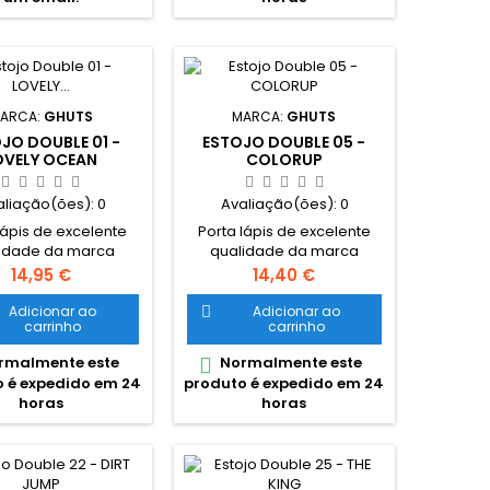
ARCA:
GHUTS
MARCA:
GHUTS
JO DOUBLE 01 -
ESTOJO DOUBLE 05 -
OVELY OCEAN
COLORUP
aliação(ões):
0
Avaliação(ões):
0
lápis de excelente
Porta lápis de excelente
idade da marca
qualidade da marca
uesa Ghuts Estojo
portuguesa Ghuts Estojo
Preço
Preço
14,95 €
14,40 €
plo, com dois
duplo, com dois
rtimentos e dois
compartimentos e dois
Adicionar ao
Adicionar ao

carrinho
carrinho
. Dimensões: 20,5 x
fechos. Dimensões: 20,5 x
 cm Características:
9,5 x 8 cm Características:
rmalmente este
Normalmente este

ter 600D; Fechos e
Polyester 600D; Fechos e
 é expedido em 24
produto é expedido em 24
r certificados YKK
cursor certificados YKK
horas
horas