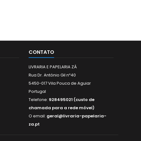
CONTATO
LIVRARIA E PAPELARIA ZÁ
Rua Dr. António Gil nº40
5450-017 Vila Pouca de Aguiar
Portugal
Telefone:
928495021 (custo de
chamada para a rede móvel)
O email:
geral@livraria-papelaria-
za.pt