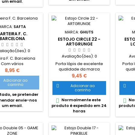
um email.
cha transparente.
ema de adaptação
sal, compatível com
s até 32cm x 16cm x
 Asa ajustável com
MARCA:
SAFTA
sições em altura....
MARCA:
GHUTS
M
ARTEIRA F. C.
BARCELONA
ESTOJO CIRCLE 22 -
ESTO
ARTGRUNGE
L
aliação(ões):
0
Avaliação(ões):
0
Av
ira F. C. Barcelona
Porta lápis de excelente
Porta 
Com vários
qualidade da marca
qual
timentos interiores
Preço
8,95 €
portuguesa Ghuts Estojo
portug
a com fecho para
Preço
9,45 €
redondo, prático e
du
moedas
Adicionar ao
carrinho
funcional para uso escolar.
compa
sões: 125xx95 mm
Adicionar ao


carrinho
Dimensões: 22,5 x 6 x 6 cm
fechos
tado, se pretender
Características: Polyester
9,5 x 8
Normalmente este
No


endar envie-nos
600D; Fecho e cursor
Polyes
produto é expedido em 24
produto
um email.
certificados YKK
curso
horas