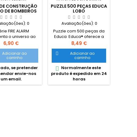
DE CONSTRUÇÃO
PUZZLE 500 PEÇAS EDUCA
BABY PU
O DE BOMBEIROS
LOBO
6 PCS SLUBAN
aliação(ões):
0
Avaliação(ões):
0
Ava
érie FIRE ALARM
Puzzle com 500 peças da
O puzz
nta o universo ao
Educa Educa® oferece a
formas
r do Mundo dos
coleçao de puzzles adultos
iníc
Preço
Preço
6,90 €
8,49 €
ros de uma forma
mais completa do
peq
ca e permite às
mercado, com formatos
desenv
Adicionar ao
Adicionar ao


carrinho
carrinho
anças e adultos
desde 500 a 42000 peças e
manual 
ados pelo universo
com as melhores imagens.
problem
ado, se pretender
Normalmente este
Esgota


aixes divertirem-se
Dimensões: 34x48cm
para ida
endar envie-nos
produto é expedido em 24
encome
forma pedagógica.
anos Dim
um email.
horas
ixes coloridos são
 brinquedos e que
tam a aprendizagem
ança em relação ao
estádio de
senvolvimento
co. Idade: 6 - 99...