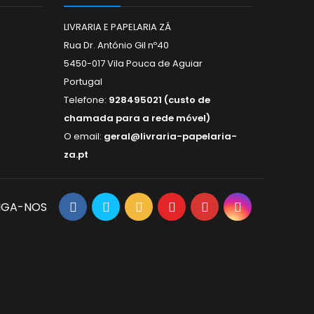
LIVRARIA E PAPELARIA ZÁ
Rua Dr. António Gil nº40
5450-017 Vila Pouca de Aguiar
Portugal
Telefone:
928495021 (custo de
chamada para a rede móvel)
O email:
geral@livraria-papelaria-
za.pt
IGA-NOS