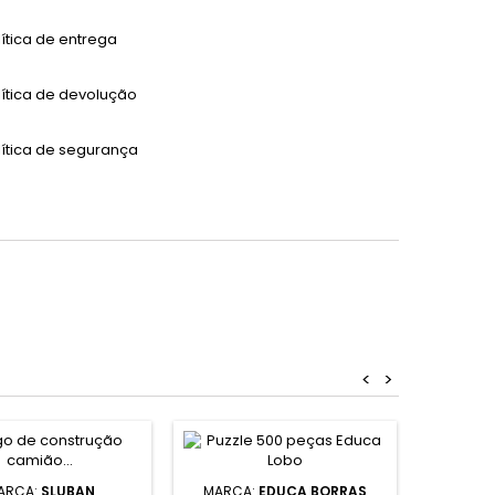
lítica de entrega
lítica de devolução
lítica de segurança
<
>
ARCA:
SLUBAN
MARCA:
EDUCA BORRAS
M