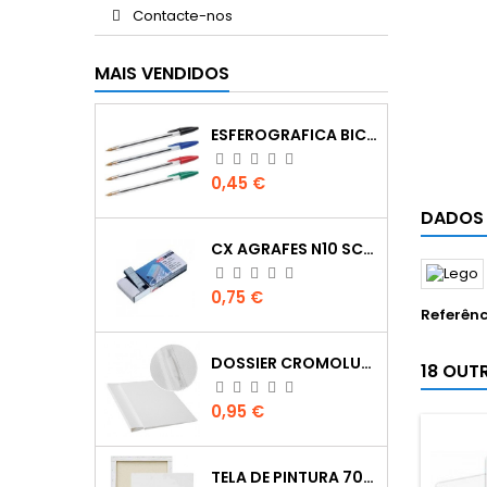
Contacte-nos
MAIS VENDIDOS
ESFEROGRAFICA BIC CRISTAL
Preço
0,45 €
DADOS
CX AGRAFES N10 SCRIVA
Preço
0,75 €
Referênc
DOSSIER CROMOLUX A4 COM FERRAGEM
18 OUT
Preço
0,95 €
TELA DE PINTURA 70X100