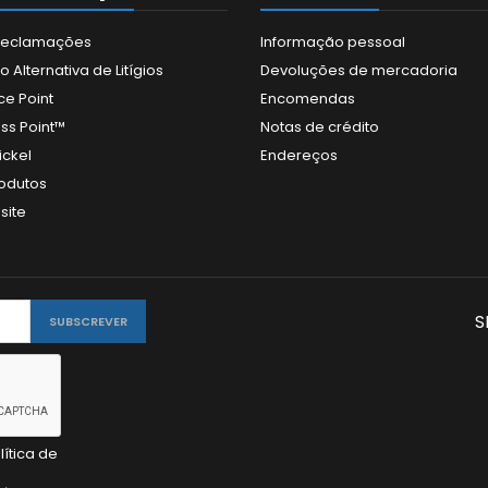
 Reclamações
Informação pessoal
 Alternativa de Litígios
Devoluções de mercadoria
ce Point
Encomendas
ss Point™
Notas de crédito
ickel
Endereços
odutos
site
S
lítica de