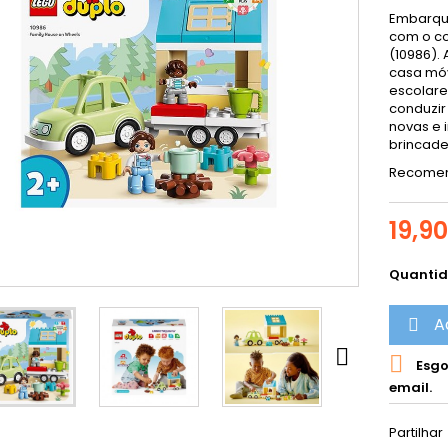
Embarque
com o co
(10986).
casa móv
escolare
conduzir
novas e 
brincade
Recomend
19,9
Quanti
A



Esgo
email.
Partilhar