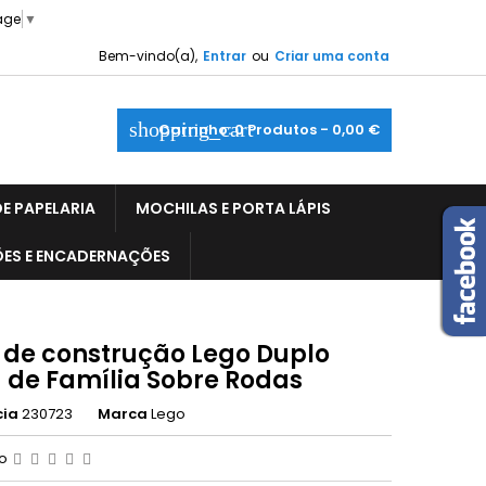
age
▼
Bem-vindo(a),
Entrar
ou
Criar uma conta
shopping_cart
Carrinho:
0
Produtos - 0,00 €
E PAPELARIA
MOCHILAS E PORTA LÁPIS
ÕES E ENCADERNAÇÕES
 de construção Lego Duplo
 de Família Sobre Rodas
cia
230723
Marca
Lego
ão