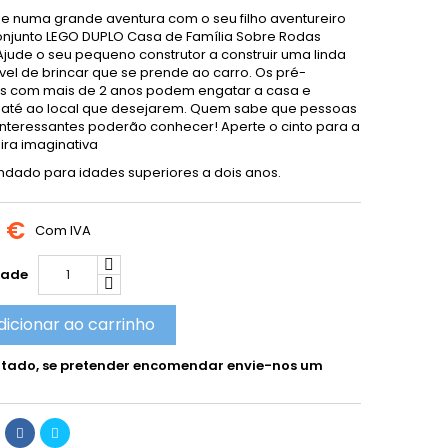
 numa grande aventura com o seu filho aventureiro
njunto LEGO DUPLO Casa de Família Sobre Rodas
 Ajude o seu pequeno construtor a construir uma linda
el de brincar que se prende ao carro. Os pré-
s com mais de 2 anos podem engatar a casa e
 até ao local que desejarem. Quem sabe que pessoas
interessantes poderão conhecer! Aperte o cinto para a
ira imaginativa
ado para idades superiores a dois anos.
0 €
Com IVA
dade
dicionar ao carrinho
tado, se pretender encomendar envie-nos um