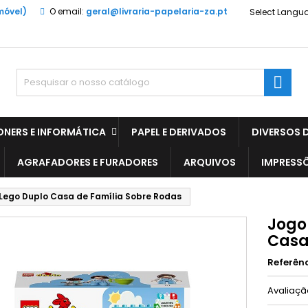
móvel)
O email:
geral@livraria-papelaria-za.pt
Select Langu

ONERS E INFORMÁTICA
PAPEL E DERIVADOS
DIVERSOS D
AGRAFADORES E FURADORES
ARQUIVOS
IMPRESS
Lego Duplo Casa de Família Sobre Rodas
Jogo
Casa
Referên
Avaliaç