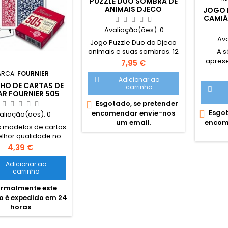
PUZZLE DUO SOMBRA DE
ANIMAIS DJECO
JOGO 
CAMIÃ
13
Avaliação(ões):
0
Av
Jogo Puzzle Duo da Djeco
A s
animais e suas sombras. 12
aprese
Puzzles de animais.
Preço
7,95 €
redo
Recomendado para idades
ARCA:
FOURNIER
Bombei
superiores a dois anos.
Adicionar ao

HO DE CARTAS DE
carrinho
lúdi

R FOURNIER 505
cri
Esgotado, se pretender

apaixon
Esgot

encomendar envie-nos
aliação(ões):
0
dos enc
encom
um email.
de uma 
s modelos de cartas
Os enca
lhor qualidade no
ótimos
o. Cartas de jogar
Preço
4,39 €
facili
icos que permitem
na cri
nfinidade de jogos
Adicionar ao
carrinho
entes e divertidos.
de
ralho de cartas
rmalmente este
pedagógi
plastificado.
o é expedido em 24
horas