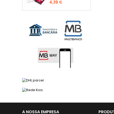
Preço
4,39 €
A NOSSA EMPRESA
PRODUT