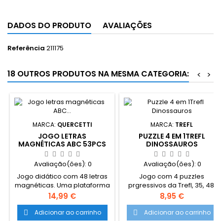
DADOS DO PRODUTO
AVALIAÇÕES
Referência
211175
18 OUTROS PRODUTOS NA MESMA CATEGORIA:
<
>
MARCA:
QUERCETTI
MARCA:
TREFL
JOGO LETRAS
PUZZLE 4 EM 1TREFL
MAGNÉTICAS ABC 53PCS
DINOSSAUROS
QUERCETTI
Avaliação(ões):
0
Avaliação(ões):
0
Jogo didático com 48 letras
Jogo com 4 puzzles
magnéticas. Uma plataforma
prgressivos da Trefl, 35, 48,
dupla magnética que
54 e 70 peças.
Preço
Preço
14,99 €
8,95 €
possibilita o jogo da junção
Recomendado para idades
das letras, estimula a a
superiores a 4 anos
Adicionar ao carrinho
Adicionar ao carrinho


aprendizagem dos nomes