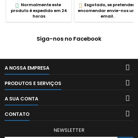
Normalmente este
Esgotado, se pretender


das coisa, das cores e
produto é expedido em 24
encomendar envie-nos um
formas. Ao jogar desenvolve
horas
email.
capacidades motoras e de
associação pratica com vista
ao desenvolvimento da
linguagem e das ideias
Siga-nos no Facebook
essenciais, base de todo o
pensamento. Recomendado
para...

A NOSSA EMPRESA

PRODUTOS E SERVIÇOS

A SUA CONTA

CONTATO
NEWSLETTER