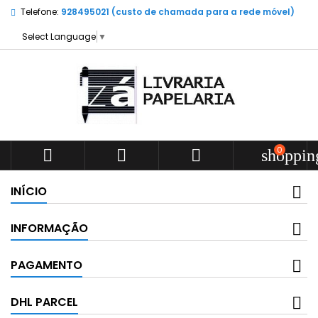
Telefone:
928495021 (custo de chamada para a rede móvel)
Select Language
▼
0



shoppin
INÍCIO
INFORMAÇÃO
PAGAMENTO
DHL PARCEL