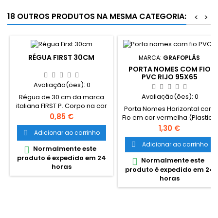
18 OUTROS PRODUTOS NA MESMA CATEGORIA:
<
>
RÉGUA FIRST 30CM
MARCA:
GRAFOPLÁS
PORTA NOMES COM FIO
PVC RIJO 95X65
Avaliação(ões):
0
Avaliação(ões):
0
Régua de 30 cm da marca
italiana FIRST P. Corpo na cor
Porta Nomes Horizontal com
violeta fumado clássico.
Preço
0,85 €
Fio em cor vermelha (Plastico
Gravação e impressão
Rijo)95x65mm Identificador
Preço
1,30 €
digital de grande qualidade.
Adicionar ao carrinho

de plástico rijo, com fio preto
Escala de alta precisão.
para pendurar ao pescoço.
Adicionar ao carrinho

Normalmente este

Bolsa individual fechada de
Identificador para colocar ao
produto é expedido em 24
pendurar em polietileno.
Normalmente este

pescoço em polipropileno
horas
Cantos arredondados.
produto é expedido em 24
transparente. Ideal para
horas
identificação de
colaboradores em
empresas ou estudantes,
para utilização em
congressos, festas e outros