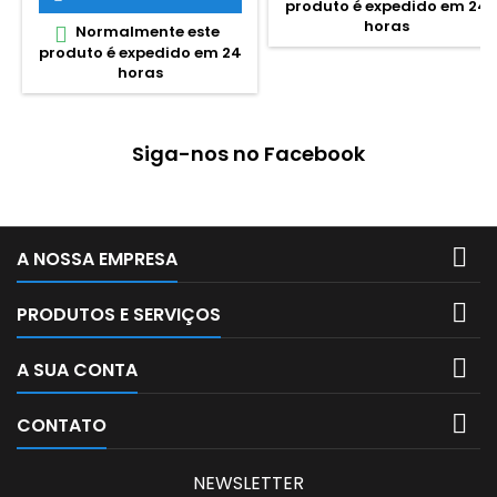
produto é expedido em 24
direita e esquerda.
Uma face em melamina,
horas
Normalmente este

adaptado para fixação à
produto é expedido em 24
parede. Suporte de encaixe
horas
na moldura para colocar
apagador e marcador
Moldura em aluminio. Não é
magnético.
Siga-nos no Facebook

A NOSSA EMPRESA

PRODUTOS E SERVIÇOS

A SUA CONTA

CONTATO
NEWSLETTER