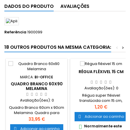
DADOS DO PRODUTO
AVALIAÇÕES
Referência
1900099
18 OUTROS PRODUTOS NA MESMA CATEGORIA:
<
>
RÉGUA FLÉXIVEL 15 CM
MARCA:
BI-OFFICE
QUADRO BRANCO 60X90
Avaliação(ões):
0
MELAMINA
Régua super fléxivel
Avaliação(ões):
0
translúcida com 15 cm,
vende-se em 2 cores
Preço
1,20 €
Quadro Branco 60cm x 90cm
sortidas. Esquerda e
Melamina. Quadro para
Direita, Completamente roll-
Adicionar ao carrinho

escrita com marcador de
Preço
33,95 €
up, não deformável com a
quadro branco. Ideal para
Normalmente este

graduação também na
ter no escritório ou em casa.
Adicionar ao carrinho
