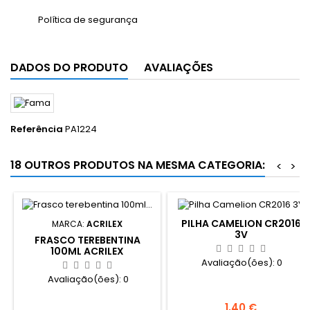
Política de segurança
DADOS DO PRODUTO
AVALIAÇÕES
Referência
PA1224
18 OUTROS PRODUTOS NA MESMA CATEGORIA:
<
>
PILHA CAMELION CR2016
MARCA:
ACRILEX
3V
FRASCO TEREBENTINA
100ML ACRILEX
Avaliação(ões):
0
Avaliação(ões):
0
Preço
1,40 €