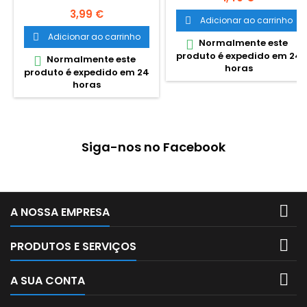
Preço
3,99 €
Adicionar ao carrinho

Adicionar ao carrinho

Normalmente este

produto é expedido em 24
Normalmente este

horas
produto é expedido em 24
horas
Siga-nos no Facebook

A NOSSA EMPRESA

PRODUTOS E SERVIÇOS

A SUA CONTA