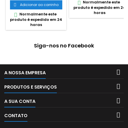
Normalmente este

com a divisão administrativa
completamente
Adicionar ao carrinho

produto é expedido em 24
de Portugal. Regiões
permanente. De aplicação
horas
Autónomas, distritos e
Normalmente este

fácil na generalidade das
concelhos. Informação
produto é expedido em 24
superfícies, de efeito
complementar: rios, lagoas,
horas
consistente e elástico, cores
ilhas, cabos, picos, serras,
vívidas, resistentes e
estradas, linhas de caminho
agradáveis ao toque. São
de...
necessárias 24 horas para
Siga-nos no Facebook
secagem completa e eficaz
Tubo com 75ml

A NOSSA EMPRESA

PRODUTOS E SERVIÇOS

A SUA CONTA

CONTATO