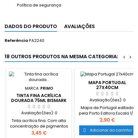
Política de segurança
DADOS DO PRODUTO
AVALIAÇÕES
Referência
PA2240
18 OUTROS PRODUTOS NA MESMA CATEGORIA:
<
>
MAPA PORTUGAL
27X40CM
MARCA:
PRIMO
TINTA FINA ACRÍLICA
Avaliação(ões):
0
DOURADA 75ML BISMARK
Mapa de Portugal editado
Avaliação(ões):
0
pela Porto Editora Escala 1/2
000 000 (Açores e Madeira);
Preço
2,90 €
Tinta acrílica fina. Com alta
1/1 500 000 (continente). 1 cm:
concentração de pigmentos
20 km (Açores e Madeira); 1
Adicionar ao carrinho

e elevada opacidade, após
Preço
3,45 €
cm: 15 km (continente). Mapa
secagem fica