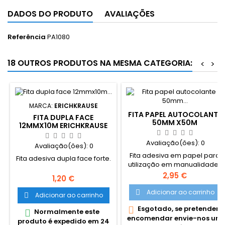
DADOS DO PRODUTO
AVALIAÇÕES
Referência
PA1080
18 OUTROS PRODUTOS NA MESMA CATEGORIA:
<
>
MARCA:
ERICHKRAUSE
FITA PAPEL AUTOCOLANTE
FITA DUPLA FACE
50MM X50M
12MMX10M ERICHKRAUSE
Avaliação(ões):
0
Avaliação(ões):
0
Fita adesiva em papel para
Fita adesiva dupla face forte.
utilização em manualidades
e bricolage.
Preço
2,95 €
Preço
1,20 €
Adicionar ao carrinho

Adicionar ao carrinho

Esgotado, se pretender

Normalmente este

encomendar envie-nos um
produto é expedido em 24