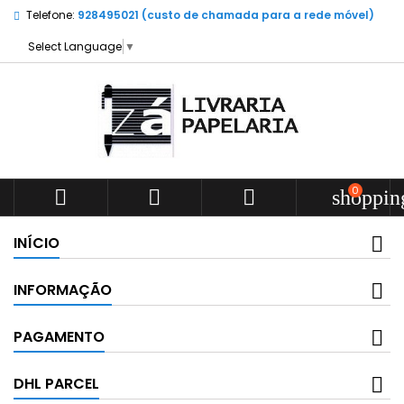
Telefone:
928495021 (custo de chamada para a rede móvel)
Select Language
▼
0



shoppin
INÍCIO
INFORMAÇÃO
PAGAMENTO
DHL PARCEL