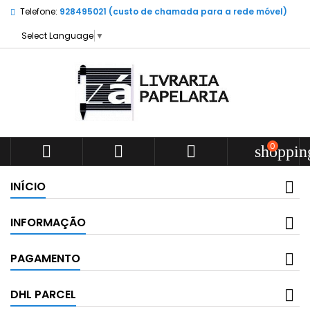
Telefone:
928495021 (custo de chamada para a rede móvel)
Select Language
▼
0



shoppin
INÍCIO
INFORMAÇÃO
PAGAMENTO
DHL PARCEL