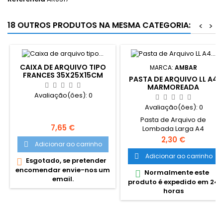
18 OUTROS PRODUTOS NA MESMA CATEGORIA:
<
>
CAIXA DE ARQUIVO TIPO
MARCA:
AMBAR
FRANCES 35X25X15CM
PASTA DE ARQUIVO LL A4
MARMOREADA
Avaliação(ões):
0
Avaliação(ões):
0
Pasta de Arquivo de
Preço
7,65 €
Lombada Larga A4
Marmoreada Ambar
Preço
2,30 €
Adicionar ao carrinho

Lombada de 80mm
Adicionar ao carrinho

Esgotado, se pretender

encomendar envie-nos um
Normalmente este

email.
produto é expedido em 24
horas