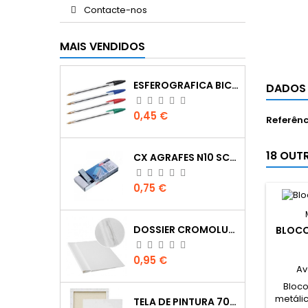
Contacte-nos
MAIS VENDIDOS
ESFEROGRAFICA BIC CRISTAL
DADOS
Preço
0,45 €
Referênc
18 OUT
CX AGRAFES N10 SCRIVA
Preço
0,75 €
DOSSIER CROMOLUX A4 COM FERRAGEM
BLOCO
Preço
0,95 €
Av
Bloco
metálic
TELA DE PINTURA 70X100