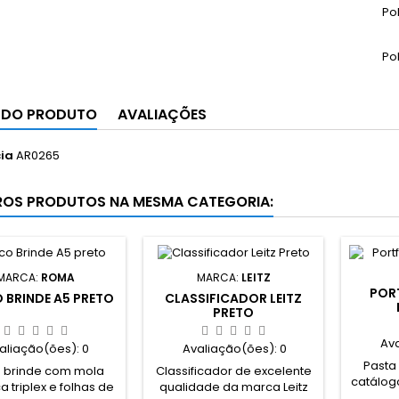
Po
Po
 DO PRODUTO
AVALIAÇÕES
ia
AR0265
ROS PRODUTOS NA MESMA CATEGORIA:
MARCA:
ROMA
MARCA:
LEITZ
POR
 BRINDE A5 PRETO
CLASSIFICADOR LEITZ
PRETO
Av
aliação(ões):
0
Avaliação(ões):
0
Pasta
 brinde com mola
Classificador de excelente
catálog
a triplex e folhas de
qualidade da marca Leitz
lombad