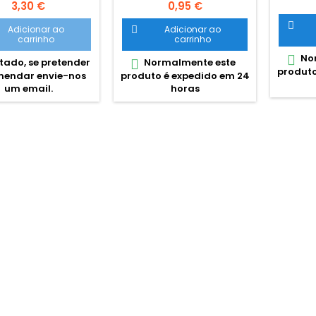
s notas incluídas.
Preço
Preço
3,30 €
0,95 €
parci
ho A5, com bolsa
contrac

terior na capa.
Adicionar ao
Adicionar ao

preta 
carrinho
carrinho
preç
Nor

polipro
ado, se pretender
Normalmente este

produto
com bol
endar envie-nos
produto é expedido em 24
id
um email.
horas
classi
todo o 
para f
colocar