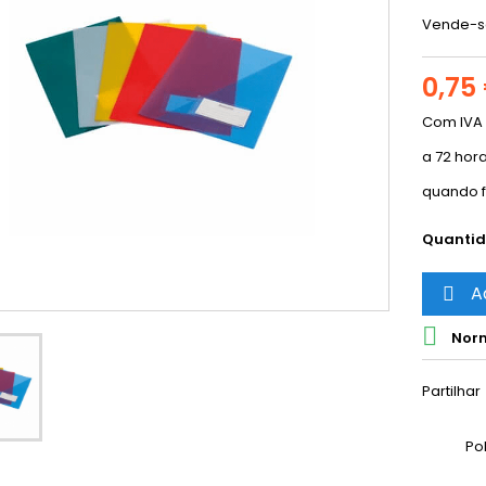
Vende-se
0,75
Com IVA
a 72 hor
quando f
Quanti
A


Norm
Partilhar
Po