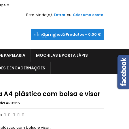
age
▼
Bem-vindo(a),
Entrar
ou
Criar uma conta
shopping_cart
Carrinho:
0
Produtos - 0,00 €
E PAPELARIA
MOCHILAS E PORTA LÁPIS
ÕES E ENCADERNAÇÕES
 A4 plástico com bolsa e visor
cia
AR0265
ão
plástico com bolsa e visor.