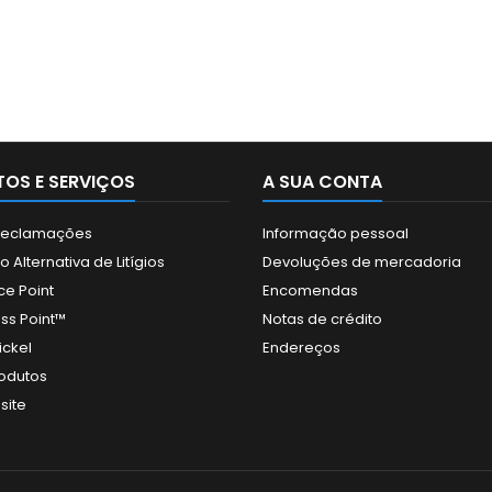
OS E SERVIÇOS
A SUA CONTA
 Reclamações
Informação pessoal
 Alternativa de Litígios
Devoluções de mercadoria
ce Point
Encomendas
ss Point™
Notas de crédito
ickel
Endereços
odutos
site