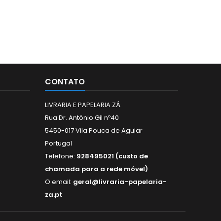
CONTATO
LIVRARIA E PAPELARIA ZÁ
Rua Dr. António Gil nº40
5450-017 Vila Pouca de Aguiar
Portugal
Telefone:
928495021 (custo de
chamada para a rede móvel)
O email:
geral@livraria-papelaria-
za.pt