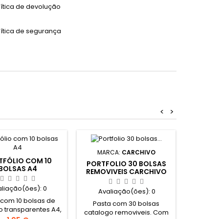
lítica de devolução
lítica de segurança
<
>
MARCA:
CARCHIVO
TFÓLIO COM 10
CAPA EM
PORTFOLIO 30 BOLSAS
BOLSAS A4
C
REMOVIVEIS CARCHIVO
VERDE
aliação(ões):
0
Ava
Avaliação(ões):
0
 com 10 bolsas de
Pasta com 30 bolsas
o transparentes A4,
catalogo removiveis. Com
a personalizável