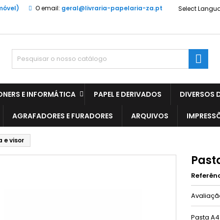
móvel)
O email:
geral@livraria-papelaria-za.pt
Select Langu

ONERS E INFORMÁTICA
PAPEL E DERIVADOS
DIVERSOS D
AGRAFADORES E FURADORES
ARQUIVOS
IMPRESS
 e visor
Pasta
Referên
Avaliaç
Pasta A4 