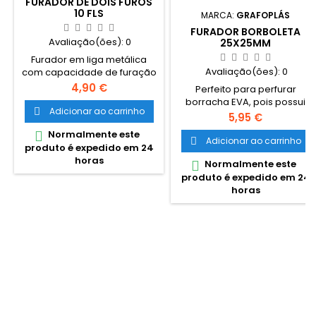
FURADOR DE DOIS FUROS
10 FLS
MARCA:
GRAFOPLÁS
FURADOR BORBOLETA
Avaliação(ões):
0
25X25MM
Furador em liga metálica
Avaliação(ões):
0
com capacidade de furação
até 10 folhas. Cículo de
Preço
4,90 €
Perfeito para perfurar
furação de 6mm
borracha EVA, pois possui
Adicionar ao carrinho

boca mais larga. Também
Preço
5,95 €
perfura outros materiais
Normalmente este

como papelão, couro fino ou
Adicionar ao carrinho

produto é expedido em 24
plástico fino. Ideal para fazer
horas
Normalmente este

confetes, enfeites ou figuras
produto é expedido em 24
para scrapbooking, etc.
horas
Possui depósito de recortes.
Não reocmendado para
crianaças com idades
inferiores a 36 meses.
Medida da forma do corte de
2,5cm aproximadamente...