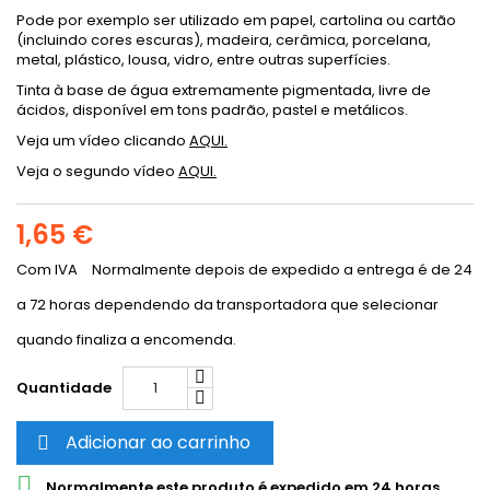
Pode por exemplo ser utilizado em papel, cartolina ou cartão
(incluindo cores escuras), madeira, cerâmica, porcelana,
metal, plástico, lousa, vidro, entre outras superfícies.
Tinta à base de água extremamente pigmentada, livre de
ácidos, disponível em tons padrão, pastel e metálicos.
Veja um vídeo clicando
AQUI.
Veja o segundo vídeo
AQUI.
1,65 €
Com IVA
Normalmente depois de expedido a entrega é de 24
a 72 horas dependendo da transportadora que selecionar
quando finaliza a encomenda.
Quantidade
Adicionar ao carrinho


Normalmente este produto é expedido em 24 horas