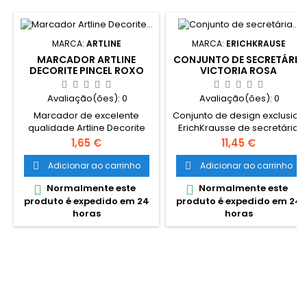
MARCA:
ARTLINE
MARCA:
ERICHKRAUSE
MARCADOR ARTLINE
CONJUNTO DE SECRETÁRIA
DECORITE PINCEL ROXO
VICTORIA ROSA
FLUORESCENTE
Avaliação(ões):
0
Avaliação(ões):
0
Marcador de excelente
Conjunto de design exclusico
qualidade Artline Decorite
ErichKrausse de secretária
Pincel Roxo fluorescente.
Victoria Comnstituido por um
Preço
Preço
1,65 €
11,45 €
Marcador com ponta tipo
suporte de secretária com 9
pincel, adequado para
divisórias, quatro
Adicionar ao carrinho
Adicionar ao carrinho


utilizar em múltiplas
esferográficas de cores
Normalmente este
Normalmente este


superfícies. Excelente
diferentes, uma tesoura, uma
produto é expedido em 24
produto é expedido em 24
desempenho para uso em
régua e um lápis.
horas
horas
trabalhos de decoração,
para colorir e também na
estratificação ou
sobreposição de cores.
Pode por exemplo ser
utilizado em papel, cartolina
ou cartão (incluindo cores...