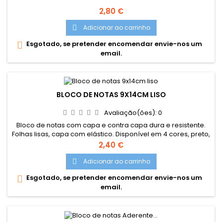
Preço
2,80 €
Adicionar ao carrinho

Esgotado, se pretender encomendar envie-nos um

email.
BLOCO DE NOTAS 9X14CM LISO
Avaliação(ões):
0
Bloco de notas com capa e contra capa dura e resistente.
Folhas lisas, capa com elástico. Disponível em 4 cores, preto,
castanho, azul e verde. Vende-se nas 4 cores sortidas.
Preço
2,40 €
Dimensões 9 x 14 cm.
Adicionar ao carrinho

Esgotado, se pretender encomendar envie-nos um

email.