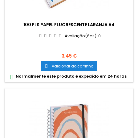
100 FLS PAPEL FLUORESCENTE LARANJA A4
Avaliação(ões):
0
Preço
3,45 €
Adicionar ao carrinho

Normalmente este produto é expedido em 24 horas
