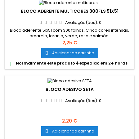
BLOCO ADERENTE MULTICORES 300FLS 51X51
Avaliação(ões):
0
Bloco aderente 51x51 com 300 folhas. Cinco cores intensas,
amarelo, laranja, verde, rosa e salmão.
Preço
2,25 €
Adicionar ao carrinho

Normalmente este produto é expedido em 24 horas

BLOCO ADESIVO SETA
Avaliação(ões):
0
Preço
2,20 €
Adicionar ao carrinho
