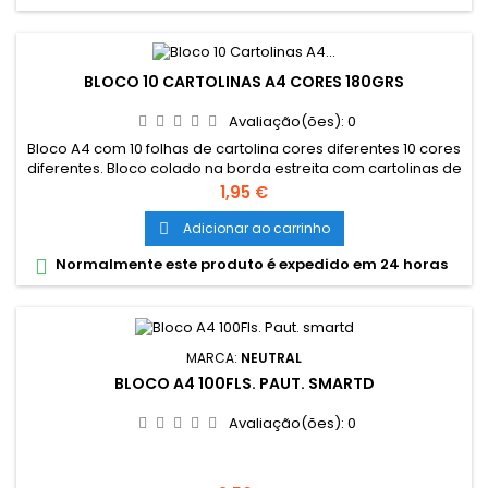
BLOCO 10 CARTOLINAS A4 CORES 180GRS
Avaliação(ões):
0
Bloco A4 com 10 folhas de cartolina cores diferentes 10 cores
diferentes. Bloco colado na borda estreita com cartolinas de
180 grs.
Preço
1,95 €
Adicionar ao carrinho

Normalmente este produto é expedido em 24 horas

MARCA:
NEUTRAL
BLOCO A4 100FLS. PAUT. SMARTD
Avaliação(ões):
0