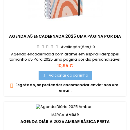
AGENDA A5 ENCADERNADA 2025 UMA PÁGINA POR DIA
Avaliação(ões):
0
Agenda encadernada com arame em espiral liderpapel
tamanho a5 Para 2025 uma página por dia personalizavel
papel 70 gr A capa pode ser personalizada.
Preço
10,95 €
Adicionar ao carrinho

Esgotado, se pretender encomendar envie-nos um

email.
MARCA:
AMBAR
AGENDA DIÁRIA 2025 AMBAR BÁSICA PRETA