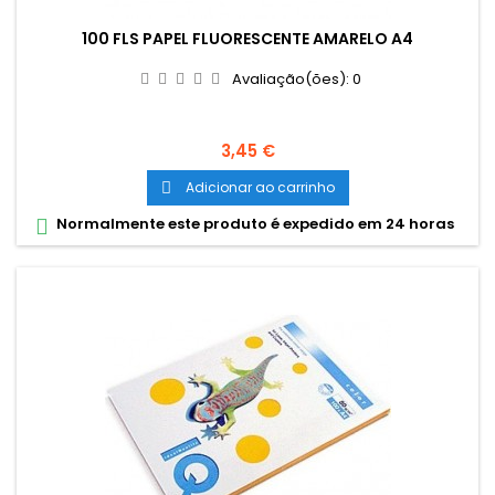
100 FLS PAPEL FLUORESCENTE AMARELO A4
Avaliação(ões):
0
Preço
3,45 €
Adicionar ao carrinho

Normalmente este produto é expedido em 24 horas
