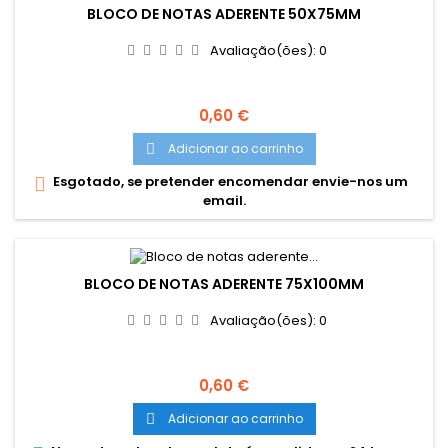
BLOCO DE NOTAS ADERENTE 50X75MM
Avaliação(ões):
0
Preço
0,60 €
Adicionar ao carrinho

Esgotado, se pretender encomendar envie-nos um

email.
BLOCO DE NOTAS ADERENTE 75X100MM
Avaliação(ões):
0
Preço
0,60 €
Adicionar ao carrinho
