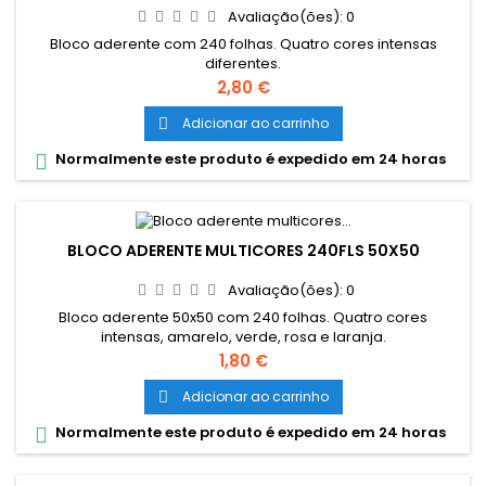
Avaliação(ões):
0
Bloco aderente com 240 folhas. Quatro cores intensas
diferentes.
Preço
2,80 €
Adicionar ao carrinho

Normalmente este produto é expedido em 24 horas

BLOCO ADERENTE MULTICORES 240FLS 50X50
Avaliação(ões):
0
Bloco aderente 50x50 com 240 folhas. Quatro cores
intensas, amarelo, verde, rosa e laranja.
Preço
1,80 €
Adicionar ao carrinho

Normalmente este produto é expedido em 24 horas
