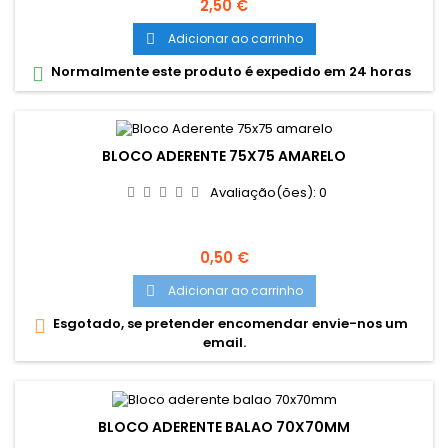
Preço
2,50 €
Adicionar ao carrinho

Normalmente este produto é expedido em 24 horas

BLOCO ADERENTE 75X75 AMARELO
Avaliação(ões):
0
Preço
0,50 €
Adicionar ao carrinho

Esgotado, se pretender encomendar envie-nos um

email.
BLOCO ADERENTE BALAO 70X70MM