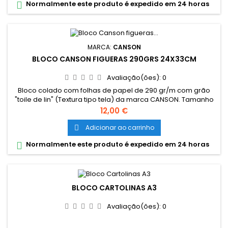
Normalmente este produto é expedido em 24 horas

MARCA:
CANSON
BLOCO CANSON FIGUERAS 290GRS 24X33CM
Avaliação(ões):
0
Bloco colado com folhas de papel de 290 gr/m com grão
"toile de lin" (Textura tipo tela) da marca CANSON. Tamanho
da folha: 24cm x 33cm. Adequado para pintura a óleo e
Preço
12,00 €
acrílica. Papel pronto para utilizar, para aplicação direta das
tintas. Sem ácidos, não altera e mantem as cores originais
Adicionar ao carrinho

das tintas utilizadas.
Normalmente este produto é expedido em 24 horas

BLOCO CARTOLINAS A3
Avaliação(ões):
0