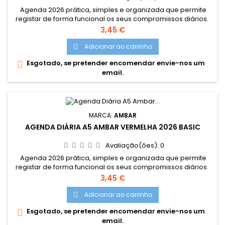
Agenda 2026 prática, simples e organizada que permite
registar de forma funcional os seus compromissos diários.
Dimensões: 14.5X20CM
Preço
3,45 €
Adicionar ao carrinho

Esgotado, se pretender encomendar envie-nos um

email.
MARCA:
AMBAR
AGENDA DIÁRIA A5 AMBAR VERMELHA 2026 BASIC
Avaliação(ões):
0
Agenda 2026 prática, simples e organizada que permite
registar de forma funcional os seus compromissos diários.
Dimensões: 14.5X20CM
Preço
3,45 €
Adicionar ao carrinho

Esgotado, se pretender encomendar envie-nos um

email.