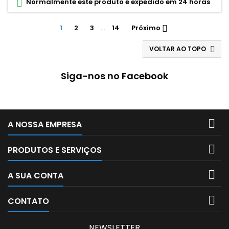
Normalmente este produto é expedido em 24 horas

1
2
3
…
14
Próximo

VOLTAR AO TOPO

Siga-nos no Facebook

A NOSSA EMPRESA

PRODUTOS E SERVIÇOS

A SUA CONTA

CONTATO
NEWSLETTER