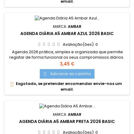
email.
MARCA:
AMBAR
AGENDA DIÁRIA A5 AMBAR AZUL 2026 BASIC
Avaliação(ões):
0
Agenda 2026 prática, simples e organizada que permite
registar de forma funcional os seus compromissos diários.
Dimensões: 14.5X20CM
Preço
3,45 €
Adicionar ao carrinho

Esgotado, se pretender encomendar envie-nos um

email.
MARCA:
AMBAR
AGENDA DIÁRIA A5 AMBAR PRETA 2026 BASIC
Avaliação(ões):
0