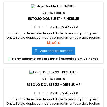
MARCA:
GHUTS
ESTOJO DOUBLE 17 - PINKBLUE
Avaliação(ões):
0
Porta lápis de excelente qualidade da marca portuguesa
Ghuts Estojo duplo, com dois compartimentos e dois fechos.
Dimensões: 20,5 x 9,5 x 8 cm Características: Polyester 600D;
Preço
14,40 €
Fechos e cursor certificados YKK
Adicionar ao carrinho

Normalmente este produto é expedido em 24 horas

MARCA:
GHUTS
ESTOJO DOUBLE 22 - DIRT JUMP
Avaliação(ões):
0
Porta lápis de excelente qualidade da marca portuguesa
Ghuts Estojo duplo, com dois compartimentos e dois fechos.