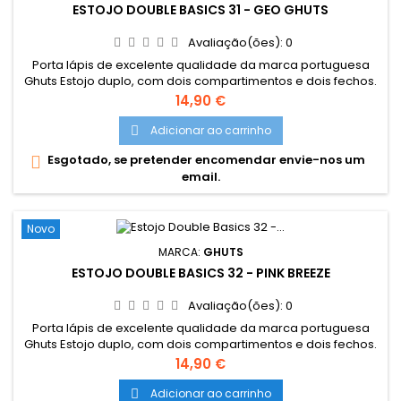
ESTOJO DOUBLE BASICS 31 - GEO GHUTS
Avaliação(ões):
0
Porta lápis de excelente qualidade da marca portuguesa
Ghuts Estojo duplo, com dois compartimentos e dois fechos.
Dimensões: 20,5 x 9,5 x 8 cm Características: Polyester 600D;
Preço
14,90 €
Fechos e cursor certificados YKK
Adicionar ao carrinho

Esgotado, se pretender encomendar envie-nos um

email.
Novo
MARCA:
GHUTS
ESTOJO DOUBLE BASICS 32 - PINK BREEZE
Avaliação(ões):
0
Porta lápis de excelente qualidade da marca portuguesa
Ghuts Estojo duplo, com dois compartimentos e dois fechos.
Dimensões: 20,5 x 9,5 x 8 cm Características: Polyester 600D;
Preço
14,90 €
Fechos e cursor certificados YKK
Adicionar ao carrinho
