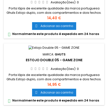
Avaliação(ões):
0
Porta lápis de excelente qualidade da marca portuguesa
Ghuts Estojo duplo, com dois compartimentos e dois fechos.
Dimensões: 20,5 x 9,5 x 8 cm Características: Polyester 600D;
Preço
14,40 €
Fechos e cursor certificados YKK
Adicionar ao carrinho

Normalmente este produto é expedido em 24 horas

MARCA:
GHUTS
ESTOJO DOUBLE 05 - GAME ZONE
Avaliação(ões):
0
Porta lápis de excelente qualidade da marca portuguesa
Ghuts Estojo duplo, com dois compartimentos e dois fechos.
Dimensões: 20,5 x 9,5 x 8 cm Características: Polyester 600D;
Preço
14,95 €
Fechos e cursor certificados YKK
Adicionar ao carrinho

Normalmente este produto é expedido em 24 horas
