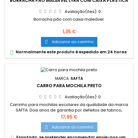
BORRACHA PÃO MALEÁVEL LYRA COM CAIXA PLÁSTICA
Avaliação(ões):
0
Borracha pão com caixa maleável.
Preço
1,35 €
Adicionar ao carrinho

Normalmente este produto é expedido em 24 horas

MARCA:
SAFTA
CARRO PARA MOCHILA PRETO
Avaliação(ões):
0
Carrinho para mochilas escolares da qualidade da marca
SAFTA. Dois anos de garantia por defeitos de fabrico,
fabricado na união europeia. Rodas antivibração e
Preço
17,95 €
funcionamento silencioso. Rodas revestidas por borracha
transparente. Sistema de adaptação universal, compatível
Adicionar ao carrinho

com mochilas até 32cm x 16cm x 44cm. Asa ajustável com
Esgotado, se pretender encomendar envie-nos um

duas posições em altura....