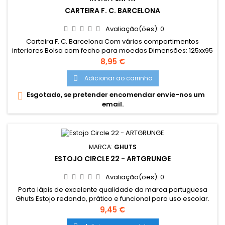
CARTEIRA F. C. BARCELONA
Avaliação(ões):
0
Carteira F. C. Barcelona Com vários compartimentos
interiores Bolsa com fecho para moedas Dimensões: 125xx95
mm
Preço
8,95 €
Adicionar ao carrinho

Esgotado, se pretender encomendar envie-nos um

email.
MARCA:
GHUTS
ESTOJO CIRCLE 22 - ARTGRUNGE
Avaliação(ões):
0
Porta lápis de excelente qualidade da marca portuguesa
Ghuts Estojo redondo, prático e funcional para uso escolar.
Dimensões: 22,5 x 6 x 6 cm Características: Polyester 600D;
Preço
9,45 €
Fecho e cursor certificados YKK