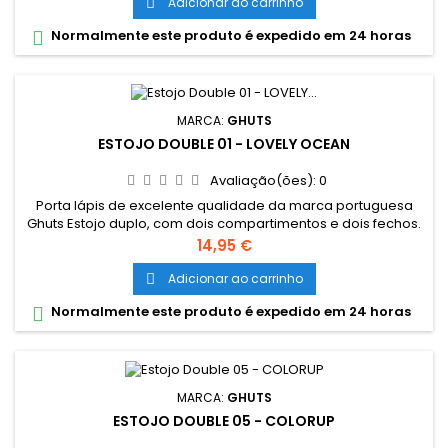
Adicionar ao carrinho

Normalmente este produto é expedido em 24 horas

MARCA:
GHUTS
ESTOJO DOUBLE 01 - LOVELY OCEAN
Avaliação(ões):
0
Porta lápis de excelente qualidade da marca portuguesa
Ghuts Estojo duplo, com dois compartimentos e dois fechos.
Dimensões: 20,5 x 9,5 x 8 cm Características: Polyester 600D;
Preço
14,95 €
Fechos e cursor certificados YKK
Adicionar ao carrinho

Normalmente este produto é expedido em 24 horas

MARCA:
GHUTS
ESTOJO DOUBLE 05 - COLORUP