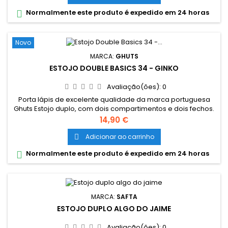
Normalmente este produto é expedido em 24 horas

Novo
MARCA:
GHUTS
ESTOJO DOUBLE BASICS 34 - GINKO
Avaliação(ões):
0
Porta lápis de excelente qualidade da marca portuguesa
Ghuts Estojo duplo, com dois compartimentos e dois fechos.
Dimensões: 20,5 x 9,5 x 8 cm Características: Polyester 600D;
Preço
14,90 €
Fechos e cursor certificados YKK
Adicionar ao carrinho

Normalmente este produto é expedido em 24 horas

MARCA:
SAFTA
ESTOJO DUPLO ALGO DO JAIME
Avaliação(ões):
0