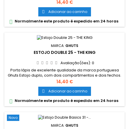
Dimensões: 20,5 x 9,5 x 8 cm Características: Polyester 600D;
Preço
14,40 €
Fechos e cursor certificados YKK
Adicionar ao carrinho

Normalmente este produto é expedido em 24 horas

MARCA:
GHUTS
ESTOJO DOUBLE 25 - THE KING
Avaliação(ões):
0
Porta lápis de excelente qualidade da marca portuguesa
Ghuts Estojo duplo, com dois compartimentos e dois fechos.
Dimensões: 20,5 x 9,5 x 8 cm Características: Polyester 600D;
Preço
14,40 €
Fechos e cursor certificados YKK
Adicionar ao carrinho

Normalmente este produto é expedido em 24 horas

Novo
MARCA:
GHUTS