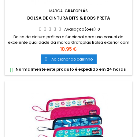
MARCA:
GRAFOPLÁS
BOLSA DE CINTURA BITS & BOBS PRETA
Avaliação(ões):
0
Bolsa de cintura prática e funcional para uso casual de
excelente qualidade da marca Grafoplas Bolsa exterior com
fecho. Segunda bolsa frontal menos. Dimensões
Preço
10,95 €
aproximadas: 23 x 12 x 9 cm
Adicionar ao carrinho

Normalmente este produto é expedido em 24 horas
