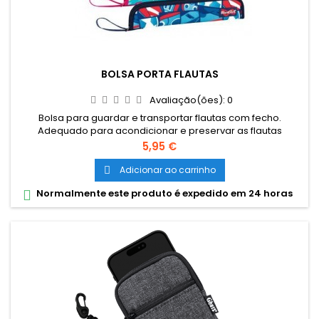
BOLSA PORTA FLAUTAS
Avaliação(ões):
0
Bolsa para guardar e transportar flautas com fecho.
Adequado para acondicionar e preservar as flautas
escolares. Interior forrado e almofadado para uma melhor
Preço
5,95 €
proteção. Disponível em 5 estampagens diferentes, sortidas.
Adicionar ao carrinho

Normalmente este produto é expedido em 24 horas
