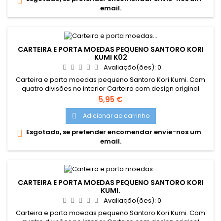
email.
CARTEIRA E PORTA MOEDAS PEQUENO SANTORO KORI
KUMI K02
Avaliação(ões):
0
Carteira e porta moedas pequeno Santoro Kori Kumi. Com
quatro divisões no interior Carteira com design original
Santoro London
Preço
5,95 €
Adicionar ao carrinho

Esgotado, se pretender encomendar envie-nos um

email.
CARTEIRA E PORTA MOEDAS PEQUENO SANTORO KORI
KUMI.
Avaliação(ões):
0
Carteira e porta moedas pequeno Santoro Kori Kumi. Com