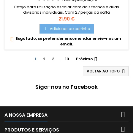
Estojo para utilização escolar com dois fechos e duas
divisórias individuais. Com 27 peças da safta
Dimensões: 125x40x195 mm
Preço
21,90 €
Adicionar ao carrinho

Esgotado, se pretender encomendar envie-nos um

email.
1
2
3
…
10
Próximo

VOLTAR AO TOPO

Siga-nos no Facebook

A NOSSA EMPRESA

PRODUTOS E SERVIÇOS