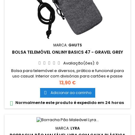
MARCA:
GHUTS
BOLSA TELEMÓVEL ONLINY BASICS 47 - GRAVEL GREY
Avaliação(ões):
0
Bolsa para telemóvel e diversos, prática e funcional para
uso casual. Interior com divisórias para cartões e passe
escolar, bolsa exterior com fecho e cordão removível.
Preço
13,90 €
Dimensões: • 9,5 x 18 x 2 cm Material: • Polyester 600D• Fechos
e cursor certificados YKK PVP Recomendado: • 14,90 €
Adicionar ao carrinho

Normalmente este produto é expedido em 24 horas

MARCA:
LYRA