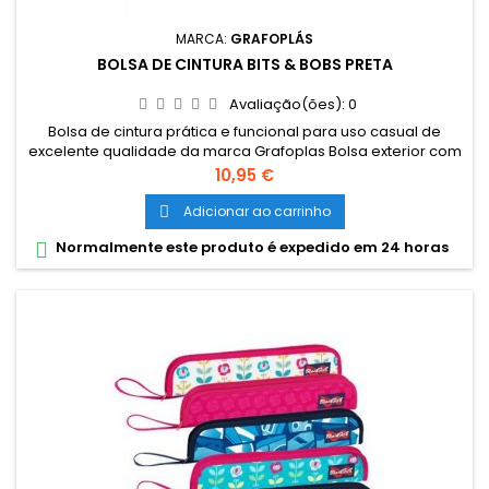
MARCA:
GRAFOPLÁS
BOLSA DE CINTURA BITS & BOBS PRETA
Avaliação(ões):
0
Bolsa de cintura prática e funcional para uso casual de
excelente qualidade da marca Grafoplas Bolsa exterior com
fecho. Segunda bolsa frontal menos. Dimensões
Preço
10,95 €
aproximadas: 23 x 12 x 9 cm
Adicionar ao carrinho

Normalmente este produto é expedido em 24 horas
