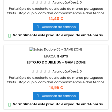
Avaliação(ões):
0
Porta lápis de excelente qualidade da marca portuguesa
Ghuts Estojo duplo, com dois compartimentos e dois fechos.
Dimensões: 20,5 x 9,5 x 8 cm Características: Polyester 600D;
Preço
14,40 €
Fechos e cursor certificados YKK
Adicionar ao carrinho

Normalmente este produto é expedido em 24 horas

MARCA:
GHUTS
ESTOJO DOUBLE 05 - GAME ZONE
Avaliação(ões):
0
Porta lápis de excelente qualidade da marca portuguesa
Ghuts Estojo duplo, com dois compartimentos e dois fechos.
Dimensões: 20,5 x 9,5 x 8 cm Características: Polyester 600D;
Preço
14,95 €
Fechos e cursor certificados YKK
Adicionar ao carrinho

Normalmente este produto é expedido em 24 horas
