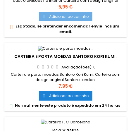
quatro divisões no interior Carteira com design original
Santoro London
Preço
5,95 €
Adicionar ao carrinho

Esgotado, se pretender encomendar envie-nos um

email.
CARTEIRA E PORTA MOEDAS SANTORO KORI KUMI.
Avaliação(ões):
0
Carteira e porta moedas Santoro Kori Kumi. Carteira com
design original Santoro London.
Preço
7,95 €
Adicionar ao carrinho

Normalmente este produto é expedido em 24 horas

MARCA:
SAFTA