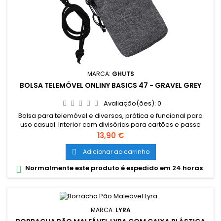
MARCA:
GHUTS
BOLSA TELEMÓVEL ONLINY BASICS 47 - GRAVEL GREY
Avaliação(ões):
0
Bolsa para telemóvel e diversos, prática e funcional para
uso casual. Interior com divisórias para cartões e passe
escolar, bolsa exterior com fecho e cordão removível.
Preço
13,90 €
Dimensões: • 9,5 x 18 x 2 cm Material: • Polyester 600D• Fechos
e cursor certificados YKK PVP Recomendado: • 14,90 €
Adicionar ao carrinho

Normalmente este produto é expedido em 24 horas

MARCA:
LYRA