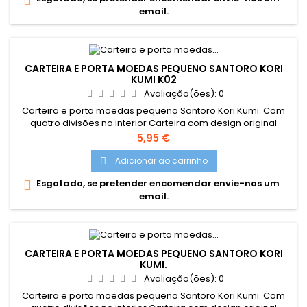
email.
CARTEIRA E PORTA MOEDAS PEQUENO SANTORO KORI
KUMI K02
Avaliação(ões):
0
Carteira e porta moedas pequeno Santoro Kori Kumi. Com
quatro divisões no interior Carteira com design original
Santoro London
Preço
5,95 €
Adicionar ao carrinho

Esgotado, se pretender encomendar envie-nos um

email.
CARTEIRA E PORTA MOEDAS PEQUENO SANTORO KORI
KUMI.
Avaliação(ões):
0
Carteira e porta moedas pequeno Santoro Kori Kumi. Com