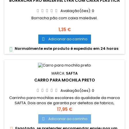
BORRACHA PÃO MALEÁVEL LYRA COM CAIXA PLÁSTICA
Avaliação(ões):
0
Borracha pão com caixa maleável.
Preço
1,35 €
Adicionar ao carrinho

Normalmente este produto é expedido em 24 horas

MARCA:
SAFTA
CARRO PARA MOCHILA PRETO
Avaliação(ões):
0
Carrinho para mochilas escolares da qualidade da marca
SAFTA. Dois anos de garantia por defeitos de fabrico,
fabricado na união europeia. Rodas antivibração e
Preço
17,95 €
funcionamento silencioso. Rodas revestidas por borracha
transparente. Sistema de adaptação universal, compatível
Adicionar ao carrinho

com mochilas até 32cm x 16cm x 44cm. Asa ajustável com
Esgotado, se pretender encomendar envie-nos um

duas posições em altura....