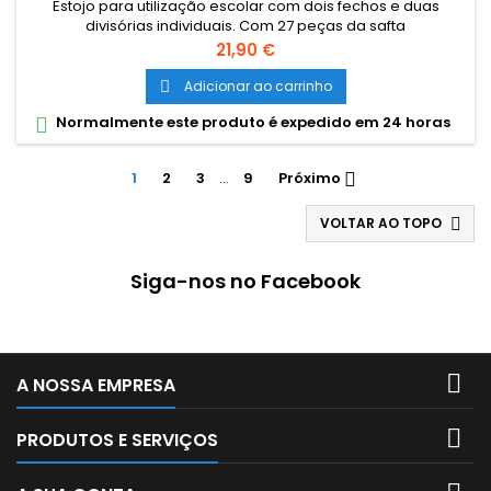
Estojo para utilização escolar com dois fechos e duas
divisórias individuais. Com 27 peças da safta
Dimensões: 125x40x195 mm
Preço
21,90 €
Adicionar ao carrinho

Normalmente este produto é expedido em 24 horas

1
2
3
…
9
Próximo

VOLTAR AO TOPO

Siga-nos no Facebook

A NOSSA EMPRESA

PRODUTOS E SERVIÇOS