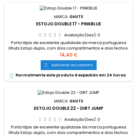
MARCA:
GHUTS
ESTOJO DOUBLE 17 - PINKBLUE
Avaliação(ões):
0
Porta lápis de excelente qualidade da marca portuguesa
Ghuts Estojo duplo, com dois compartimentos e dois fechos.
Dimensões: 20,5 x 9,5 x 8 cm Características: Polyester 600D;
Preço
14,40 €
Fechos e cursor certificados YKK
Adicionar ao carrinho

Normalmente este produto é expedido em 24 horas

MARCA:
GHUTS
ESTOJO DOUBLE 22 - DIRT JUMP
Avaliação(ões):
0
Porta lápis de excelente qualidade da marca portuguesa
Ghuts Estojo duplo, com dois compartimentos e dois fechos.