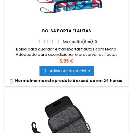
BOLSA PORTA FLAUTAS
Avaliação(ões):
0
Bolsa para guardar e transportar flautas com fecho.
Adequado para acondicionar e preservar as flautas
escolares. Interior forrado e almofadado para uma melhor
Preço
5,95 €
proteção. Disponível em 5 estampagens diferentes, sortidas.
Adicionar ao carrinho

Normalmente este produto é expedido em 24 horas
