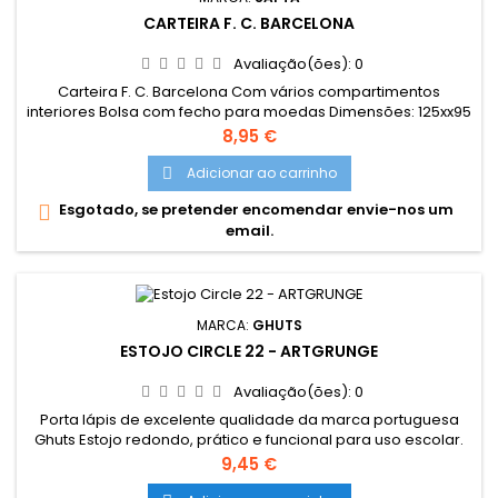
CARTEIRA F. C. BARCELONA
Avaliação(ões):
0
Carteira F. C. Barcelona Com vários compartimentos
interiores Bolsa com fecho para moedas Dimensões: 125xx95
mm
Preço
8,95 €
Adicionar ao carrinho

Esgotado, se pretender encomendar envie-nos um

email.
MARCA:
GHUTS
ESTOJO CIRCLE 22 - ARTGRUNGE
Avaliação(ões):
0
Porta lápis de excelente qualidade da marca portuguesa
Ghuts Estojo redondo, prático e funcional para uso escolar.
Dimensões: 22,5 x 6 x 6 cm Características: Polyester 600D;
Preço
9,45 €
Fecho e cursor certificados YKK