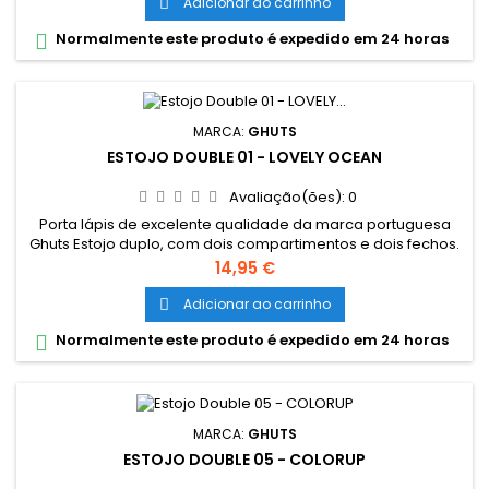
Adicionar ao carrinho

Normalmente este produto é expedido em 24 horas

MARCA:
GHUTS
ESTOJO DOUBLE 01 - LOVELY OCEAN
Avaliação(ões):
0
Porta lápis de excelente qualidade da marca portuguesa
Ghuts Estojo duplo, com dois compartimentos e dois fechos.
Dimensões: 20,5 x 9,5 x 8 cm Características: Polyester 600D;
Preço
14,95 €
Fechos e cursor certificados YKK
Adicionar ao carrinho

Normalmente este produto é expedido em 24 horas

MARCA:
GHUTS
ESTOJO DOUBLE 05 - COLORUP