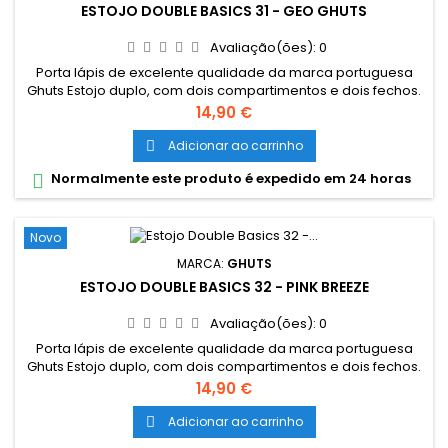
ESTOJO DOUBLE BASICS 31 - GEO GHUTS
Avaliação(ões):
0
Porta lápis de excelente qualidade da marca portuguesa
Ghuts Estojo duplo, com dois compartimentos e dois fechos.
Dimensões: 20,5 x 9,5 x 8 cm Características: Polyester 600D;
Preço
14,90 €
Fechos e cursor certificados YKK
Adicionar ao carrinho

Normalmente este produto é expedido em 24 horas

Novo
MARCA:
GHUTS
ESTOJO DOUBLE BASICS 32 - PINK BREEZE
Avaliação(ões):
0
Porta lápis de excelente qualidade da marca portuguesa
Ghuts Estojo duplo, com dois compartimentos e dois fechos.
Dimensões: 20,5 x 9,5 x 8 cm Características: Polyester 600D;
Preço
14,90 €
Fechos e cursor certificados YKK
Adicionar ao carrinho
