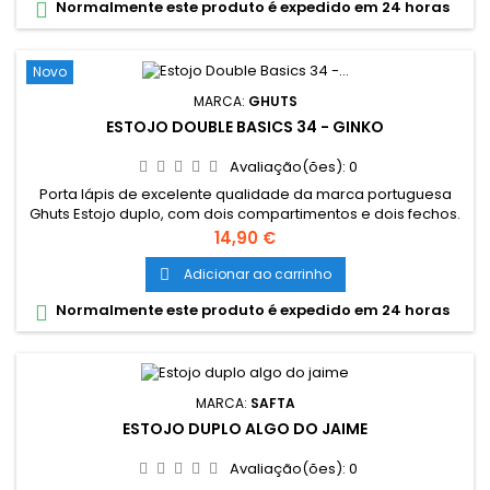
Normalmente este produto é expedido em 24 horas

Novo
MARCA:
GHUTS
ESTOJO DOUBLE BASICS 34 - GINKO
Avaliação(ões):
0
Porta lápis de excelente qualidade da marca portuguesa
Ghuts Estojo duplo, com dois compartimentos e dois fechos.
Dimensões: 20,5 x 9,5 x 8 cm Características: Polyester 600D;
Preço
14,90 €
Fechos e cursor certificados YKK
Adicionar ao carrinho

Normalmente este produto é expedido em 24 horas

MARCA:
SAFTA
ESTOJO DUPLO ALGO DO JAIME
Avaliação(ões):
0