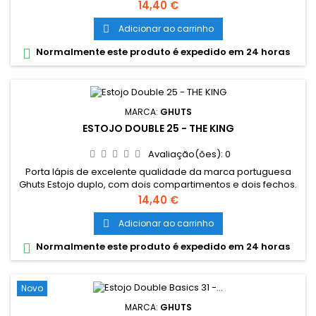
Dimensões: 20,5 x 9,5 x 8 cm Características: Polyester 600D;
Preço
14,40 €
Fechos e cursor certificados YKK
Adicionar ao carrinho

Normalmente este produto é expedido em 24 horas

MARCA:
GHUTS
ESTOJO DOUBLE 25 - THE KING
Avaliação(ões):
0
Porta lápis de excelente qualidade da marca portuguesa
Ghuts Estojo duplo, com dois compartimentos e dois fechos.
Dimensões: 20,5 x 9,5 x 8 cm Características: Polyester 600D;
Preço
14,40 €
Fechos e cursor certificados YKK
Adicionar ao carrinho

Normalmente este produto é expedido em 24 horas

Novo
MARCA:
GHUTS